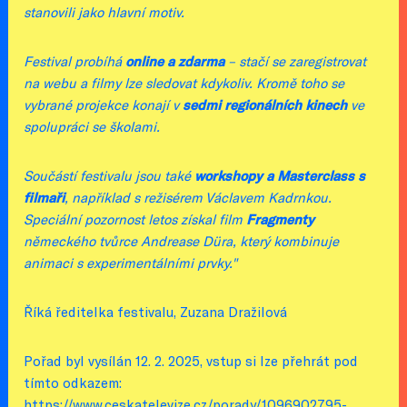
stanovili jako hlavní motiv.
Festival probíhá
online a zdarma
– stačí se zaregistrovat
na webu a filmy lze sledovat kdykoliv. Kromě toho se
vybrané projekce konají v
sedmi regionálních kinech
ve
spolupráci se školami.
Součástí festivalu jsou také
workshopy a Masterclass s
filmaři
, například s režisérem Václavem Kadrnkou.
Speciální pozornost letos získal film
Fragmenty
německého tvůrce Andrease Düra, který kombinuje
animaci s experimentálními prvky.
"
Říká ředitelka festivalu, Zuzana Dražilová
Pořad byl vysílán 12. 2. 2025, vstup si lze přehrát pod
tímto odkazem:
https://www.ceskatelevize.cz/porady/1096902795-