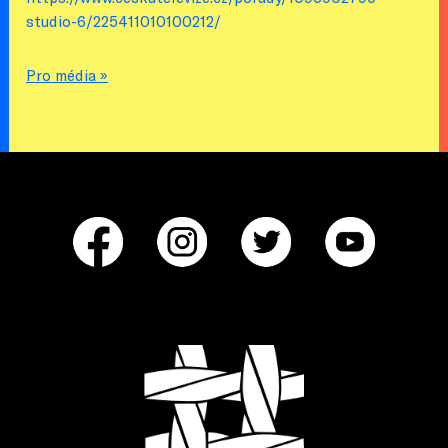
studio-6/225411010100212/
Pro média »