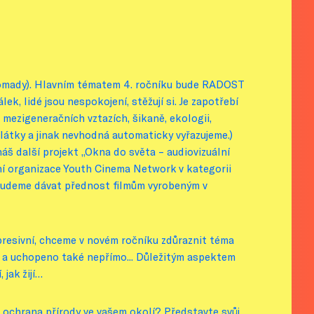
dohromady). Hlavním tématem 4. ročníku bude RADOST
k, lidé jsou nespokojení, stěžují si. Je zapotřebí
 mezigeneračních vztazích, šikaně, ekologii,
é látky a jinak nevhodná automaticky vyřazujeme.)
š další projekt „Okna do světa – audiovizuální
í organizace Youth Cinema Network v kategorii
e budeme dávat přednost filmům vyrobeným v
presivní, chceme v novém ročníku zdůraznit téma
ně a uchopeno také nepřímo... Důležitým aspektem
 jak žijí…
 ochrana přírody ve vašem okolí? Představte svůj