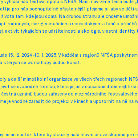
erý vyhlásí náš festival spolu s NFŠA. Námi navržené téma bude 
jetí je pro nás pochopitelně přijatelnější, přejeme si, aby se děti
ivota tam, kde jsou doma. Na druhou stranu ale chceme umožnit
např. rodinných, mezigeneračních a sousedských vztahů a příběhů
j, aktivit týkajících se udržitelnosti a ekologie, vlastní identity
.
 bude 15. 12. 2024–10. 1. 2025. V každém z regionů NFŠA poskytn
na kterých se workshopy budou konat.
 školy a další mimoškolní organizace ve všech třech regionech NF
evit se svobodně formou, která je jim v současné době nejbližší a
 čestná uznání) budou zařazeny do mezinárodního festivalového p
ceme je vhodně zařadit do projekcí v kinech a upozornit na ně na 
mimo soutěž, které by sloužily naší hlavní cílové skupině pro in