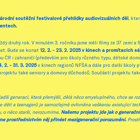
árodní soutěžní festivalové přehlídky audiovizuálních děl
, kte
nentech.
ždý druhý rok.
V minulém 3. ročníku jsme měli filmy ze 37 zemí a
icet. Bude se konat
12. 2. - 23. 2. 2025 v kinech a promítacích 
ou ČR i zahraničí (především pro školy různého typu, dětské dom
. 2. - 31. 3. 2025
v kinech regionů NFŠA a dále pro další školy
 projektu také seniory a domovy důchodců. Součástí projektu tak
 generaci, která přemýšlí, dělá něco smysluplného, chce se rozvíje
ětí a teenagerů je samozřejmě ovlivněna veškerou existující techni
, o něco starší, nerozumíme.
Našemu projektu jde jak o generační 
me prostřednictvím něj přinést mezigenerační porozumění.
Prostř