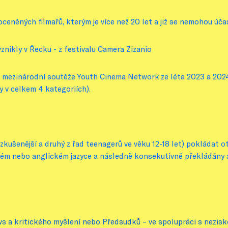
oceněných filmařů, kterým je více než 20 let a již se nemohou úča
vznikly v Řecku - z festivalu Camera Zizanio
 mezinárodní soutěže Youth Cinema Network ze léta 2023 a 2024
y v celkem 4 kategoriích).
zkušenější a druhý z řad teenagerů ve věku 12-18 let) pokládat ot
ském nebo anglickém jazyce a následně konsekutivně překládány
s a kritického myšlení nebo Předsudků – ve spolupráci s nezisko