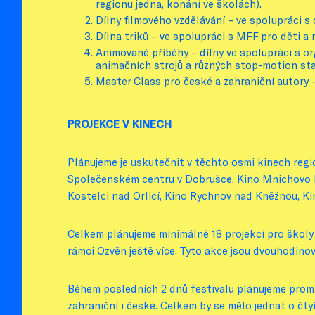
regionu jedna, konání ve školách).
Dílny filmového vzdělávání – ve spolupráci s
Dílna triků – ve spolupráci s MFF pro děti a 
Animované příběhy – dílny ve spolupráci s or
animačních strojů a různých stop-motion sta
Master Class pro české a zahraniční autory 
PROJEKCE V KINECH
Plánujeme je uskutečnit v těchto osmi kinech regi
Společenském centru v Dobrušce, Kino Mnichovo Hra
Kostelci nad Orlicí, Kino Rychnov nad Kněžnou, 
Celkem plánujeme minimálně 18 projekcí pro školy 
rámci Ozvěn ještě více. Tyto akce jsou dvouhodinové
Během posledních 2 dnů festivalu plánujeme promítá
zahraniční i české. Celkem by se mělo jednat o čty