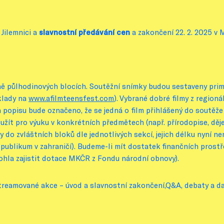
 Jilemnici a
slavnostní předávání cen
a zakončení 22. 2. 2025 v 
žně půlhodinových blocích. Soutěžní snímky budou sestaveny prim
klady na
www.afilmteensfest.com
). Vybrané dobré filmy z region
ch popisu bude označeno, že se jedná o film přihlášený do soutěž
 užít pro výuku v konkrétních předmětech (např. přírodopise, děj
 do zvláštních bloků dle jednotlivých sekcí, jejich délku nyní n
 publikum v zahraničí). Budeme-li mít dostatek finančních prostř
ohla zajistit dotace MKČR z Fondu národní obnovy).
reamované akce – úvod a slavnostní zakončení,Q&A, debaty a da