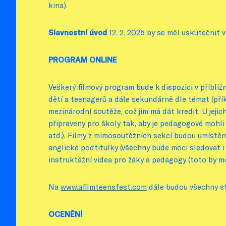
kina).
Slavnostní úvod
12. 2. 2025 by se měl uskutečnit v
PROGRAM ONLINE
Veškerý filmový program bude k dispozici v přibli
dětí a teenagerů a dále sekundárně dle témat (pří
mezinárodní soutěže, což jim má dát kredit. U jeji
připraveny pro školy tak, aby je pedagogové mohli
atd.). Filmy z mimosoutěžních sekcí budou umístěny
anglické podtitulky (všechny bude moci sledovat i
instruktážní videa pro žáky a pedagogy (toto by m
Na
www.afilmteensfest.com
dále budou všechny st
OCENĚNÍ