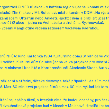
 organizací CINED (3 akce – v každém regionu jedna, konání ve šk
mládež Zlín (1 akce v Ml. Boleslavi, místo konání v DDM „Na výsta
ganizacemi Ultrafun nebo Aniděti, jejichž cílem je přiblížit úča
novišť (2 akce – jedna na Vrchlabsku a druhá na Rychnovsku).
– 2denní v angličtině vedená režisérem Václavem Kadrnkou.
onů NFŠA: Kino Kartonka 1904 Kulturního domu Střelnice ve Vrchl
diště, Kulturní dům Solnice (jedna velká projekce pro místní Z
Kino Mnichovo Hradiště a Konferenční sál Akademie Škoda Auto 
základní a střední, dětské domovy a také případně i další mimo
. Max. 60 min. trvá projekce filmů a max. 60 min. výklad lektora
ní nejlepších filmů, o kterých víme, že budou oceněny, pro české
ři dvouhodinové projekce buď v kinech v Mnichově Hradišti nebo v 