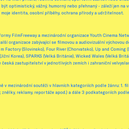
být optimistický, vážný, humorný nebo přehnaný - záleží jen na v
 moje identita, osobní příběhy, ochrana přírody a udržitelnost.
formy FilmFreeway a mezinárodní organizace Youth Cinema Netwo
alší organizace zabývající se filmovou a audiovizuální výchovou 
Film Factory (Slovinsko), Four River (Chorvatsko), Up and Comin
(Jižní Korea), SPARKS (Velká Británie), Wicked Wales (Velká Brit
 česká zastupitelství v jednotlivých zemích i zahraniční velvysla
v mezinárodní soutěži v hlavních kategoriích podle žánru: 1. fil
y, znělky, reklamy, reportáže apod.) a dále 3 podkategoriích podle