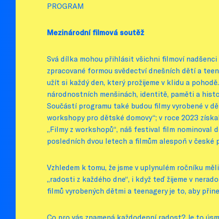
PROGRAM
Mezinárodní filmová soutěž
Svá dílka mohou přihlásit všichni filmoví nadšenc
zpracované formou svědectví dnešních dětí a teenage
užít si každý den, který prožijeme v klidu a pohod
národnostních menšinách, identitě, paměti a histor
Součástí programu také budou filmy vyrobené v dě
workshopy pro dětské domovy“; v roce 2023 získa
„Filmy z workshopů“, náš festival film nominoval 
posledních dvou letech a filmům alespoň v české 
Vzhledem k tomu, že jsme v uplynulém ročníku měli
„radosti z každého dne“, i když teď žijeme v nera
filmů vyrobených dětmi a teenagery je to, aby přines
Co pro vás znamená každodenní radost? Je to úsměv