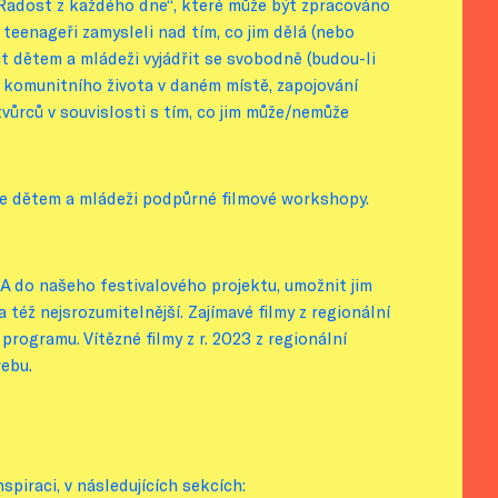
„Radost z každého dne“, které může být zpracováno
 a teenageři zamysleli nad tím, co jim dělá (nebo
 dětem a mládeži vyjádřit se svobodně (budou-li
, komunitního života v daném místě, zapojování
 tvůrců v souvislosti s tím, co jim může/nemůže
eme dětem a mládeži podpůrné filmové workshopy.
ŠA do našeho festivalového projektu, umožnit jim
 též nejsrozumitelnější. Zajímavé filmy z regionální
rogramu. Vítězné filmy z r. 2023 z regionální
webu.
spiraci, v následujících sekcích: