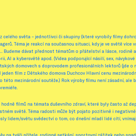
i z celého světa – jednotlivci či skupiny (které vyrobily filmy 
rů. Téma je reakcí na současnou situaci, kdy je ve světě více vále
ě… Budeme dávat přednost tématům o přátelství a lásce, rodině a
ii, AI a kybersvětě apod. (Videa podporující násilí, sex, návykov
tských domovech s doprovodem profesionálních lektorů (jde o ná
l jeden film z Dětského domova Duchcov Hlavní cenu mezinárodn
do této mezinárodní soutěže.) Rok výroby filmu není zásadní, al
premiéře.
 hodně filmů na témata duševního zdraví, které byly často až de
dostném světě. Téma radosti může být pojato pozitivně i negativ
ly lidem/světu svědectví o tom, co dnešní mladí lidé cítí, vnímají,
 na tváři přítele, rodinné setkání, sportovní zážitek nebo snad