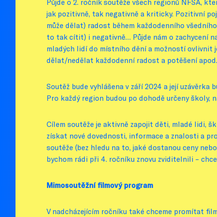
Půjde o 2. ročník soutěže všech regionů NFŠA, kt
jak pozitivně, tak negativně a kriticky. Pozitivní po
může dělat) radost během každodenního všedního ž
to tak cítit) i negativně… Půjde nám o zachycení 
mladých lidí do místního dění a možností ovlivnit je
dělat/nedělat každodenní radost a potěšení apod
Soutěž bude vyhlášena v září 2024 a její uzávěrka
Pro každý region budou po dohodě určeny školy, 
Cílem soutěže je aktivně zapojit děti, mladé lidi,
získat nové dovednosti, informace a znalosti a proj
soutěže (bez hledu na to, jaké dostanou ceny nebo
bychom rádi při 4. ročníku znovu zviditelnili – ch
Mimosoutěžní filmový program
V nadcházejícím ročníku také chceme promítat filmy 