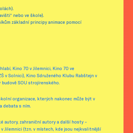
olách).
višti“ nebo ve škole).
stníkům základní principy animace pomocí
abí, Kino 70 v Jilemnici, Kino 70 ve
Š v Solnici), Kino Sdruženého Klubu Rabštejn v
v budově SOU strojírenského.
školní organizace, kterých nakonec může být v
 a debata s ním.
 autory, zahraniční autory a další hosty –
Jilemnici (tzn. v místech, kde jsou nejkvalitnější