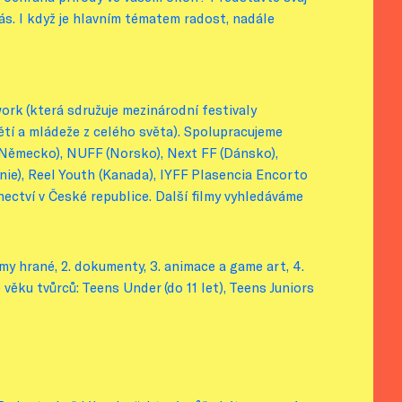
ás. I když je hlavním tématem radost, nadále
rk (která sdružuje mezinárodní festivaly
dětí a mládeže z celého světa). Spolupracujeme
g (Německo), NUFF (Norsko), Next FF (Dánsko),
ánie), Reel Youth (Kanada), IYFF Plasencia Encorto
nectví v České republice. Další filmy vyhledáváme
my hrané, 2. dokumenty, 3. animace a game art, 4.
 věku tvůrců: Teens Under (do 11 let), Teens Juniors