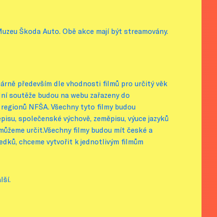
Muzeu Škoda Auto. Obě akce mají být streamovány.
árně především dle vhodnosti filmů pro určitý věk
ální soutěže budou na webu zařazeny do
e regionů NFŠA. Všechny tyto filmy budou
episu, společenské výchově, zeměpisu, výuce jazyků
emůžeme určit.Všechny filmy budou mít české a
edků, chceme vytvořit k jednotlivým filmům
lší.