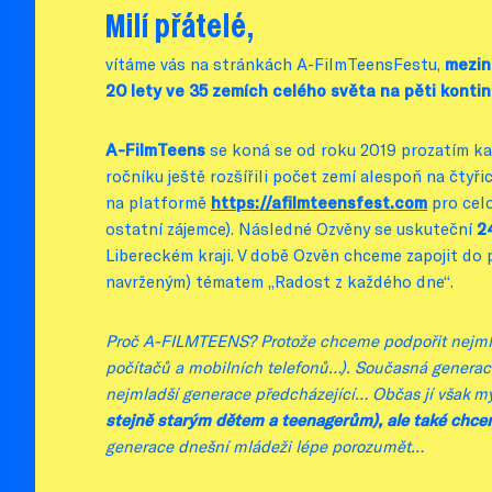
Milí přátelé,
vítáme vás na stránkách A-FilmTeensFestu,
mezin
20 lety ve 35 zemích celého světa na pěti konti
A-FilmTeens
se koná se od roku 2019 prozatím ka
ročníku ještě rozšířili počet zemí alespoň na čtyř
na platformě
https://afilmteensfest.com
pro cel
ostatní zájemce). Následné Ozvěny se uskuteční
24
Libereckém kraji. V době Ozvěn chceme zapojit do
navrženým) tématem „Radost z každého dne“.
Proč A-FILMTEENS? Protože chceme podpořit nejmladší
počítačů a mobilních telefonů…). Současná generace d
nejmladší generace předcházející… Občas jí však my
stejně starým dětem a teenagerům), ale také chce
generace dnešní mládeži lépe porozumět…