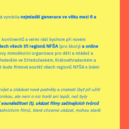
rá vyrobila
nejmladší generace ve věku mezi 6 a
 5 kontinentů a velmi rádi bychom při novém
sálech všech tří regionů NFŠA
(pro školy)
a online
ovy, mimoškolní organizace pro děti a mládež a
 především ve Středočeském, Královéhradeckém a
é bude filmová soutěž všech regionů NFŠA s (námi
t a získávat nové podněty a znalosti (byť při užití
kou, ale není o nic horší ani lepší, než byly
sounáležitost (tj. ukázat filmy začínajících tvůrců
ednictvím filmů, které chceme ukázat, mohou starší