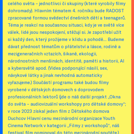
celého světa – jednotlivci či skupiny (které vyrobily filmy
dohromady). Hlavním tématem 4. ročníku bude RADOST
zpracované formou svědectví dnešních dětí a teenagerů.
Téma je reakcí na současnou situaci, kdy je ve světě více
válek, lidé jsou nespokojení, stěžují si. Je zapotřebí užít
si každý den, který prožijeme v klidu a pohodě… Budeme
dávat přednost tématům o přátelství a lásce, rodině a
mezigeneračních vztazích, šikaně, ekologii,
národnostních menšinách, identitě, paměti a historii, AI
a kybersvětě apod. (Videa podporující násilí, sex,
návykové látky a jinak nevhodná automaticky
vyřazujeme.) Součástí programu také budou filmy
vyrobené v dětských domovech s doprovodem
profesionálních lektorů (jde o náš další projekt „Okna
do světa – audiovizuální workshopy pro dětské domovy“;
v roce 2023 získal jeden film z Dětského domova
Duchcov Hlavní cenu mezinárodní organizace Youth
Cinema Network v kategorii „Filmy z workshopů“, náš
festival film nominoval do této mezinárodní soutěže.)