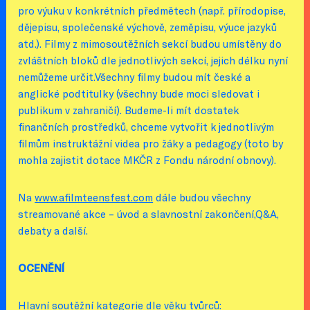
pro výuku v konkrétních předmětech (např. přírodopise,
dějepisu, společenské výchově, zeměpisu, výuce jazyků
atd.). Filmy z mimosoutěžních sekcí budou umístěny do
zvláštních bloků dle jednotlivých sekcí, jejich délku nyní
nemůžeme určit.Všechny filmy budou mít české a
anglické podtitulky (všechny bude moci sledovat i
publikum v zahraničí). Budeme-li mít dostatek
finančních prostředků, chceme vytvořit k jednotlivým
filmům instruktážní videa pro žáky a pedagogy (toto by
mohla zajistit dotace MKČR z Fondu národní obnovy).
Na
www.afilmteensfest.com
dále budou všechny
streamované akce – úvod a slavnostní zakončení,Q&A,
debaty a další.
OCENĚNÍ
Hlavní soutěžní kategorie dle věku tvůrců: