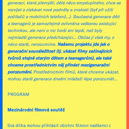
generaci, která přemýšlí, dělá něco smysluplného, chce se
rozvíjet a získávat nové podněty a znalosti (byť při užití
počítačů a mobilních telefonů…). Současná generace dětí
a teenagerů je samozřejmě ovlivněna veškerou existující
technikou, ale není o nic horší ani lepší, než byly
nejmladší generace předcházející… Občas jí však my, o
něco starší, nerozumíme.
Našemu projektu jde jak o
generační sounáležitost (tj. ukázat filmy začínajících
tvůrců stejně starým dětem a teenagerům), ale také
chceme prostřednictvím něj přinést mezigenerační
porozumění.
Prostřednictvím filmů, které chceme ukázat,
mohou starší generace dnešní mládeži lépe porozumět…
PROGRAM
Mezinárodní filmová soutěž
Svá dílka mohou přihlásit všichni filmoví nadšenci z