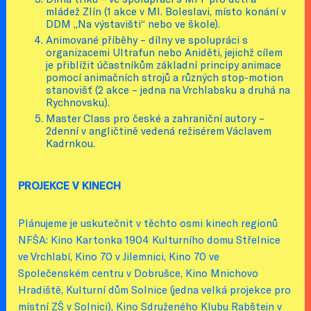
mládež Zlín (1 akce v Ml. Boleslavi, místo konání v
DDM „Na výstavišti“ nebo ve škole).
Animované příběhy – dílny ve spolupráci s
organizacemi Ultrafun nebo Aniděti, jejichž cílem
je přiblížit účastníkům základní principy animace
pomocí animačních strojů a různých stop-motion
stanovišť (2 akce – jedna na Vrchlabsku a druhá na
Rychnovsku).
Master Class pro české a zahraniční autory –
2denní v angličtině vedená režisérem Václavem
Kadrnkou.
PROJEKCE V KINECH
Plánujeme je uskutečnit v těchto osmi kinech regionů
NFŠA: Kino Kartonka 1904 Kulturního domu Střelnice
ve Vrchlabí, Kino 70 v Jilemnici, Kino 70 ve
Společenském centru v Dobrušce, Kino Mnichovo
Hradiště, Kulturní dům Solnice (jedna velká projekce pro
místní ZŠ v Solnici), Kino Sdruženého Klubu Rabštejn v