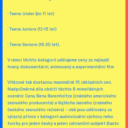
· Teens Under (do 11 let)
· Teens Juniors (12-15 let)
· Teens Seniors (16-20 let).
V rámci těchto kategorií udělujeme ceny za nejlepší
hraný, dokumentární, animovaný a experimentální film
Vítězové tak dostanou maximálně 15 základních cen.
Nadprůměrná díla obdrží těchto 8 mimořádných
ocenění: Cenu Bena Barenholtze (známého amerického
zesnulého producenta) a Vojtěcha Jasného (známého
českého zesnulého režiséra) – obě jsou udělovány za
výrazný přínos v kategorii audiovizuální výchovy nebo
tvorby pro jeden český a jeden zahraniční subjekt (často