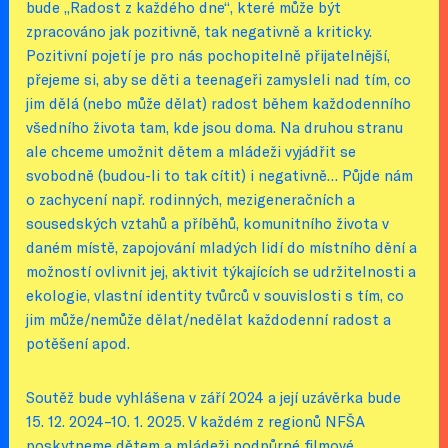
bude „Radost z každého dne“, které může být
zpracováno jak pozitivně, tak negativně a kriticky.
Pozitivní pojetí je pro nás pochopitelně přijatelnější,
přejeme si, aby se děti a teenageři zamysleli nad tím, co
jim dělá (nebo může dělat) radost během každodenního
všedního života tam, kde jsou doma. Na druhou stranu
ale chceme umožnit dětem a mládeži vyjádřit se
svobodně (budou-li to tak cítit) i negativně… Půjde nám
o zachycení např. rodinných, mezigeneračních a
sousedských vztahů a příběhů, komunitního života v
daném místě, zapojování mladých lidí do místního dění a
možností ovlivnit jej, aktivit týkajících se udržitelnosti a
ekologie, vlastní identity tvůrců v souvislosti s tím, co
jim může/nemůže dělat/nedělat každodenní radost a
potěšení apod.
Soutěž bude vyhlášena v září 2024 a její uzávěrka bude
15. 12. 2024–10. 1. 2025. V každém z regionů NFŠA
poskytneme dětem a mládeži podpůrné filmové