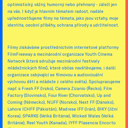
optimistický, vážný, humorný nebo přehnaný - záleží jen
na vás. I když je hlavním tématem radost, nadále
upřednostňujeme filmy na témata, jako jsou vztahy, moje
identita, osobní příběhy, ochrana přírody a udržitelnost.
Filmy získáváme prostřednictvím internetové platformy
FilmFreeway a mezinárodní organizace Youth Cinema
Network (která sdružuje mezinárodní festivaly
mládežnických filmů, které občas navštěvujeme, i další
organizace zabývající se filmovou a audiovizuální
výchovou dětí a mládeže z celého světa). Spolupracujeme
např. s Fresh FF (Irsko), Camera Zizanio (Řecko), Film
Factory (Slovinsko), Four River (Chorvatsko), Up and
Coming (Německo), NUFF (Norsko), Next FF (Dánsko),
Lahore ICHFF (Pákistán), Madrese IFF (Irán), BIKY (Jižní
Korea), SPARKS (Velká Británie), Wicked Wales (Velká
Británie), Reel Youth (Kanada), IYFF Plasencia Encorto