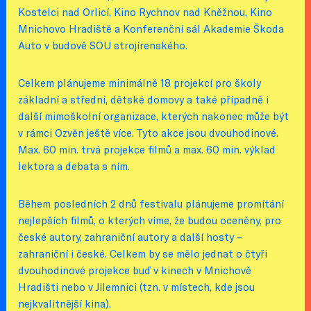
Kostelci nad Orlicí, Kino Rychnov nad Kněžnou, Kino
Mnichovo Hradiště a Konferenční sál Akademie Škoda
Auto v budově SOU strojírenského.
Celkem plánujeme minimálně 18 projekcí pro školy
základní a střední, dětské domovy a také případně i
další mimoškolní organizace, kterých nakonec může být
v rámci Ozvěn ještě více. Tyto akce jsou dvouhodinové.
Max. 60 min. trvá projekce filmů a max. 60 min. výklad
lektora a debata s ním.
Během posledních 2 dnů festivalu plánujeme promítání
nejlepších filmů, o kterých víme, že budou oceněny, pro
české autory, zahraniční autory a další hosty –
zahraniční i české. Celkem by se mělo jednat o čtyři
dvouhodinové projekce buď v kinech v Mnichově
Hradišti nebo v Jilemnici (tzn. v místech, kde jsou
nejkvalitnější kina).