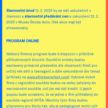
Slavnostní úvod
12. 2. 2025 by se měl uskutečnit v
Jilemnici a
slavnostní předávání cen
a zakončení 22. 2.
2025 v Muzeu Škoda Auto. Obě akce mají být
streamovány.
PROGRAM ONLINE
Veškerý filmový program bude k dispozici v přibližně
půlhodinových blocích. Soutěžní snímky budou
sestaveny primárně především dle vhodnosti filmů pro
určitý věk dětí a teenagerů a dále sekundárně dle témat
(příklady na
www.afilmteensfest.com
). Vybrané dobré
filmy z regionální soutěže budou na webu zařazeny do
mezinárodní soutěže, což jim má dát kredit. U jejich
popisu bude označeno, že se jedná o film přihlášený do
soutěže regionů NFŠA. Všechny tyto filmy budou
připraveny pro školy tak, aby je pedagogové mohli užít