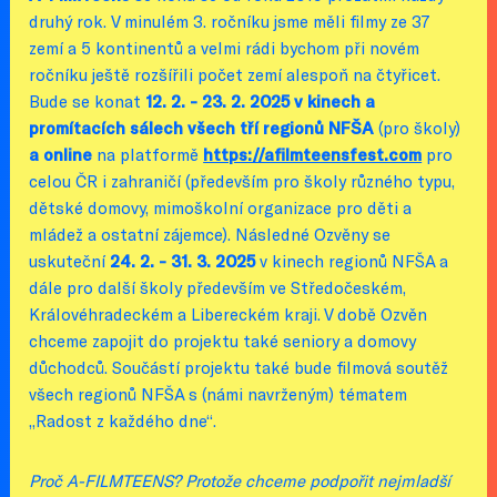
druhý rok.
V minulém 3. ročníku jsme měli filmy ze 37
zemí a 5 kontinentů a velmi rádi bychom při novém
ročníku ještě rozšířili počet zemí alespoň na čtyřicet.
Bude se konat
12. 2. - 23. 2. 2025 v kinech a
promítacích sálech všech tří regionů NFŠA
(pro školy)
a online
na platformě
https://afilmteensfest.com
pro
celou ČR i zahraničí (především pro školy různého typu,
dětské domovy, mimoškolní organizace pro děti a
mládež a ostatní zájemce). Následné Ozvěny se
uskuteční
24. 2. - 31. 3. 2025
v kinech regionů NFŠA a
dále pro další školy především ve Středočeském,
Královéhradeckém a Libereckém kraji. V době Ozvěn
chceme zapojit do projektu také seniory a domovy
důchodců. Součástí projektu také bude filmová soutěž
všech regionů NFŠA s (námi navrženým) tématem
„Radost z každého dne“.
Proč A-FILMTEENS? Protože chceme podpořit nejmladší