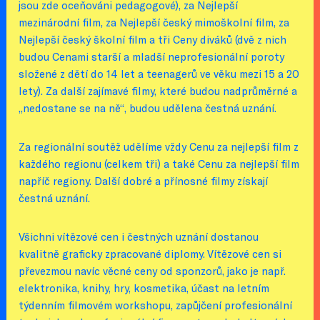
jsou zde oceňováni pedagogové), za Nejlepší
mezinárodní film, za Nejlepší český mimoškolní film, za
Nejlepší český školní film a tři Ceny diváků (dvě z nich
budou Cenami starší a mladší neprofesionální poroty
složené z dětí do 14 let a teenagerů ve věku mezi 15 a 20
lety). Za další zajímavé filmy, které budou nadprůměrné a
„nedostane se na ně“, budou udělena čestná uznání.
Za regionální soutěž udělíme vždy Cenu za nejlepší film z
každého regionu (celkem tři) a také Cenu za nejlepší film
napříč regiony. Další dobré a přínosné filmy získají
čestná uznání.
Všichni vítězové cen i čestných uznání dostanou
kvalitně graficky zpracované diplomy. Vítězové cen si
převezmou navíc věcné ceny od sponzorů, jako je např.
elektronika, knihy, hry, kosmetika, účast na letním
týdenním filmovém workshopu, zapůjčení profesionální