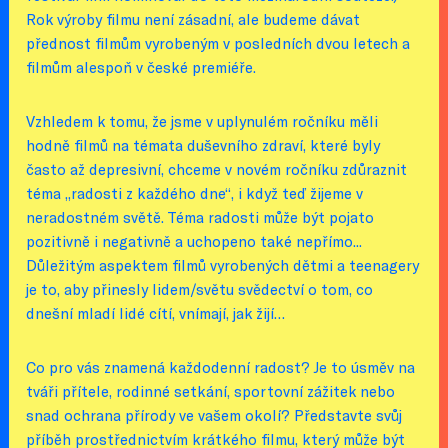
Rok výroby filmu není zásadní, ale budeme dávat
přednost filmům vyrobeným v posledních dvou letech a
filmům alespoň v české premiéře.
Vzhledem k tomu, že jsme v uplynulém ročníku měli
hodně filmů na témata duševního zdraví, které byly
často až depresivní, chceme v novém ročníku zdůraznit
téma „radosti z každého dne“, i když teď žijeme v
neradostném světě. Téma radosti může být pojato
pozitivně i negativně a uchopeno také nepřímo...
Důležitým aspektem filmů vyrobených dětmi a teenagery
je to, aby přinesly lidem/světu svědectví o tom, co
dnešní mladí lidé cítí, vnímají, jak žijí…
Co pro vás znamená každodenní radost? Je to úsměv na
tváři přítele, rodinné setkání, sportovní zážitek nebo
snad ochrana přírody ve vašem okolí? Představte svůj
příběh prostřednictvím krátkého filmu, který může být