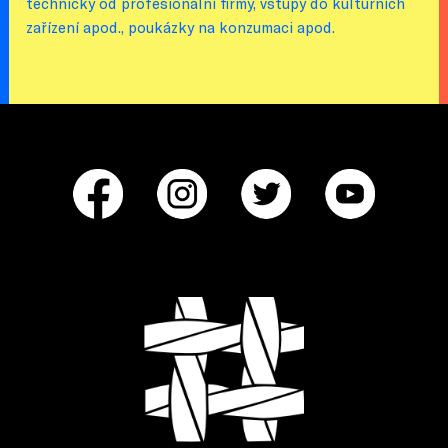
technicky od profesionální firmy, vstupy do kulturních
zařízení apod., poukázky na konzumaci apod.