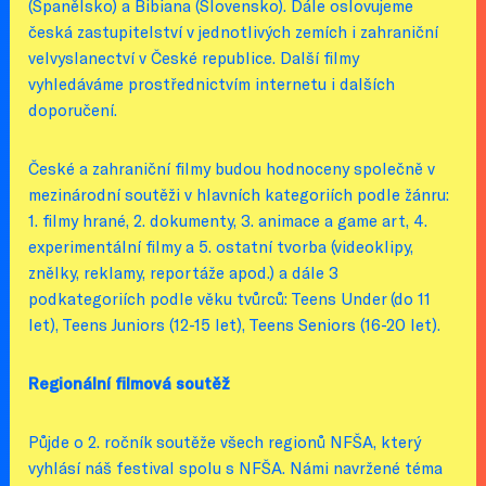
(Španělsko) a Bibiana (Slovensko). Dále oslovujeme
česká zastupitelství v jednotlivých zemích i zahraniční
velvyslanectví v České republice. Další filmy
vyhledáváme prostřednictvím internetu i dalších
doporučení.
České a zahraniční filmy budou hodnoceny společně v
mezinárodní soutěži v hlavních kategoriích podle žánru:
1. filmy hrané, 2. dokumenty, 3. animace a game art, 4.
experimentální filmy a 5. ostatní tvorba (videoklipy,
znělky, reklamy, reportáže apod.) a dále 3
podkategoriích podle věku tvůrců: Teens Under (do 11
let), Teens Juniors (12-15 let), Teens Seniors (16-20 let).
Regionální filmová soutěž
Půjde o 2. ročník soutěže všech regionů NFŠA, který
vyhlásí náš festival spolu s NFŠA. Námi navržené téma