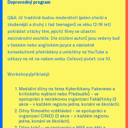
Doprovodný program
Q&A: Již tradičně budou moderátoři (jeden starší a
zkušenější a druhý z řad teenagerů ve věku 12-18 let)
pokládat otázky těm, jejichž filmy se účastní
mezinárodní soutěže. Dle složení autorů jsou vedeny buď
v českém nebo anglickém jazyce a následně
konsekutivně překládány a umístěny na YouTube a
odkazy na ně na našem webu. Celkový počet: cca 10.
Workshopy(příklady):
Mediální dílny na téma Kyberšikany, Fakenews a
kritického myšlení nebo Předsudků – ve
spolupráci s neziskovou organizací Fak(e)ticky (3
akce – v každém regionu jedna, konání ve školách).
Dílny filmového vzdělávání – ve spolupráci s
organizací CINED (3 akce – v každém regionu
jedna, konání ve školách).
Dílna triků – ve spolupráci s MFF pro děti a