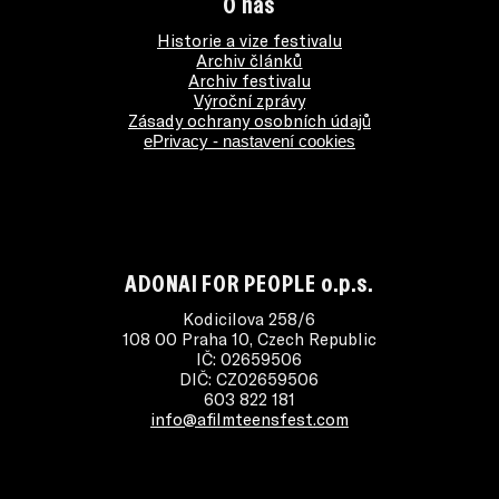
O nás
Historie a vize festivalu
Archiv článků
Archiv festivalu
Výroční zprávy
Zásady ochrany osobních údajů
ePrivacy - nastavení cookies
ADONAI FOR PEOPLE o.p.s.
Kodicilova 258/6
108 00 Praha 10, Czech Republic
IČ: 02659506
DIČ: CZ02659506
603 822 181
info@afilmteensfest.com