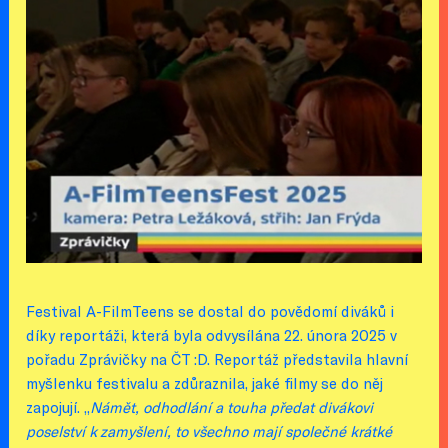
Festival A-FilmTeens se dostal do povědomí diváků i
díky reportáži, která byla odvysílána 22. února 2025 v
pořadu Zprávičky na ČT :D. Reportáž představila hlavní
myšlenku festivalu a zdůraznila, jaké filmy se do něj
zapojují. „
Námět, odhodlání a touha předat divákovi
poselství k zamyšlení, to všechno mají společné krátké