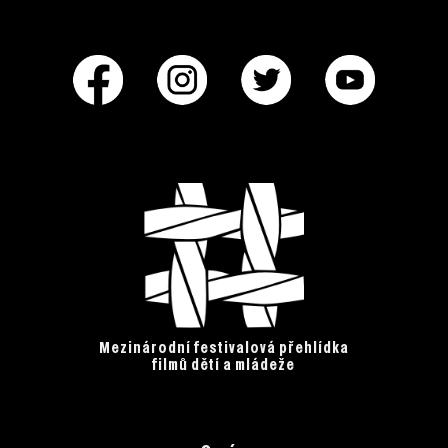
Mezinárodní festivalová přehlídka
filmů dětí a mládeže