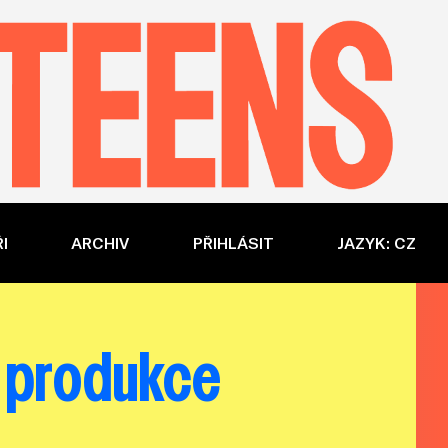
I
ARCHIV
PŘIHLÁSIT
JAZYK: CZ
a produkce