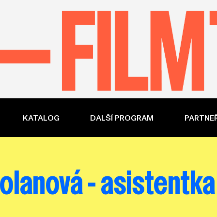
KATALOG
DALŠÍ PROGRAM
PARTNEŘ
olanová - asistentk