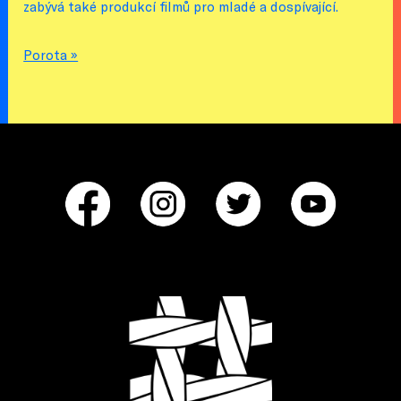
zabývá také produkcí filmů pro mladé a dospívající.
Porota »