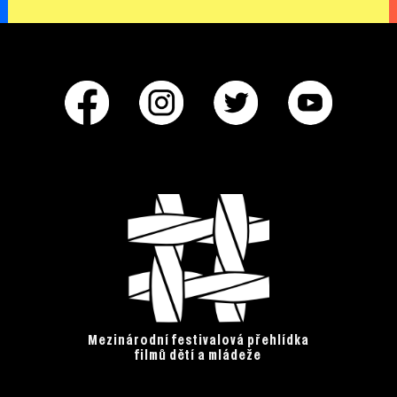
Mezinárodní festivalová přehlídka
filmů dětí a mládeže