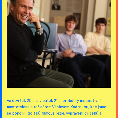
Ve čtvrtek 20.2. a v pátek 21.2. proběhly inspirativní
masterclass s režisérem Václavem Kadrnkou, kde jsme
se ponořili do tajů filmové režie, vyprávění příběhů a