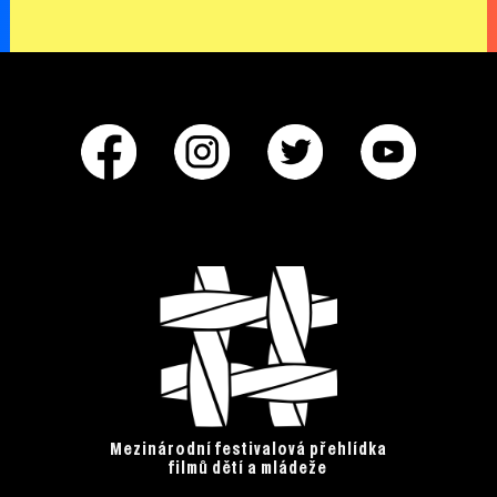
Mezinárodní festivalová přehlídka
filmů dětí a mládeže