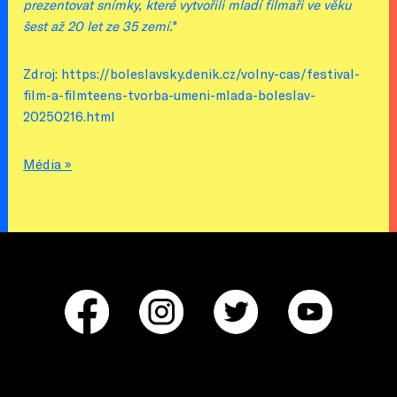
prezentovat snímky, které vytvořili mladí filmaři ve věku
šest až 20 let ze 35 zemí.
"
Zdroj: https://boleslavsky.denik.cz/volny-cas/festival-
film-a-filmteens-tvorba-umeni-mlada-boleslav-
20250216.html
Média »