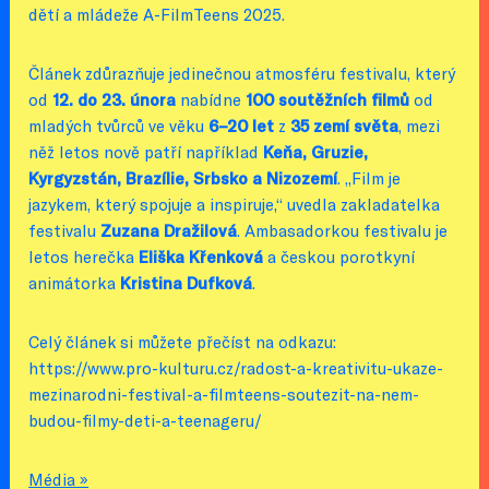
dětí a mládeže A-FilmTeens 2025.
Článek zdůrazňuje jedinečnou atmosféru festivalu, který
od
12. do 23. února
nabídne
100 soutěžních filmů
od
mladých tvůrců ve věku
6–20 let
z
35 zemí světa
, mezi
něž letos nově patří například
Keňa, Gruzie,
Kyrgyzstán, Brazílie, Srbsko a Nizozemí
. „Film je
jazykem, který spojuje a inspiruje,“ uvedla zakladatelka
festivalu
Zuzana Dražilová
. Ambasadorkou festivalu je
letos herečka
Eliška Křenková
a českou porotkyní
animátorka
Kristina Dufková
.
Celý článek si můžete přečíst na odkazu:
https://www.pro-kulturu.cz/radost-a-kreativitu-ukaze-
mezinarodni-festival-a-filmteens-soutezit-na-nem-
budou-filmy-deti-a-teenageru/
Média »