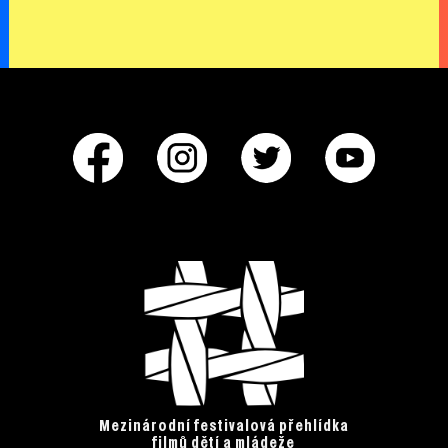
Mezinárodní festivalová přehlídka
filmů dětí a mládeže