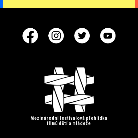
Mezinárodní festivalová přehlídka
filmů dětí a mládeže