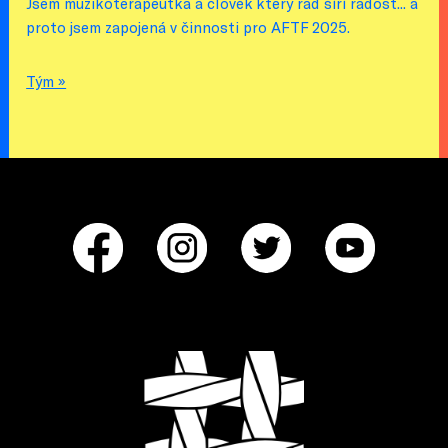
Jsem muzikoterapeutka a člověk který rád šíří radost... a
proto jsem zapojená v činnosti pro AFTF 2025.
Tým »