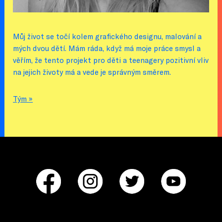
Můj život se točí kolem grafického designu, malování a
mých dvou dětí. Mám ráda, když má moje práce smysl a
věřím, že tento projekt pro děti a teenagery pozitivní vliv
na jejich životy má a vede je správným směrem.
Tým »