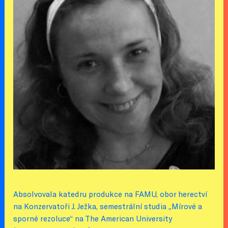
Absolvovala katedru produkce na FAMU, obor herectví
na Konzervatoři J. Ježka, semestrální studia „Mírové a
sporné rezoluce“ na The American University