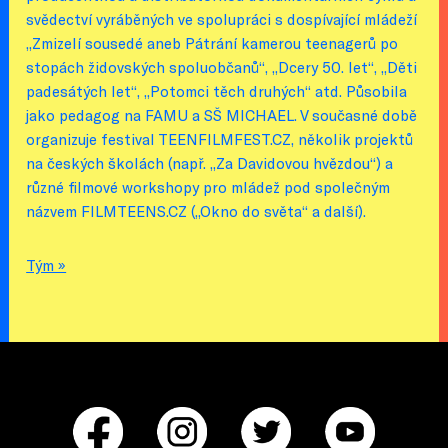
svědectví vyráběných ve spolupráci s dospívající mládeží
„Zmizelí sousedé aneb Pátrání kamerou teenagerů po
stopách židovských spoluobčanů“, „Dcery 50. let“, „Děti
padesátých let“, „Potomci těch druhých“ atd. Působila
jako pedagog na FAMU a SŠ MICHAEL. V současné době
organizuje festival TEENFILMFEST.CZ, několik projektů
na českých školách (např. „Za Davidovou hvězdou“) a
různé filmové workshopy pro mládež pod společným
názvem FILMTEENS.CZ („Okno do světa“ a další).
Tým »