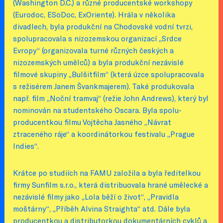
(Washington D.C.) a různé producentské workshopy
(Eurodoc, ESoDoc, ExOriente). Hrála v několika
divadlech, byla produkční na Chodovské vodní tvrzi,
spolupracovala s nizozemskou organizací „Srdce
Evropy“ (organizovala turné různých českých a
nizozemských umělců) a byla produkční nezávislé
filmové skupiny „Bulšitfilm“ (která úzce spolupracovala
s režisérem Janem Švankmajerem). Také produkovala
např. film „Noční tramvaj“ (režie John Andrews), který byl
nominován na studentského Oscara. Byla spolu-
producentkou filmu Vojtěcha Jasného „Návrat
ztraceného ráje“ a koordinátorkou festivalu „Prague
Indies“.
Krátce po studiích na FAMU založila a byla ředitelkou
firmy Sunfilm s.r.o., která distribuovala hrané umělecké a
nezávislé filmy jako „Lola běží o život“, „Pravidla
moštárny“, „Příběh Alvina Straighta“ atd. Dále byla
producentkou a distributorkou dokumentárních cyklů a