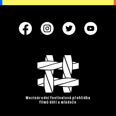
Mezinárodní festivalová přehlídka
filmů dětí a mládeže