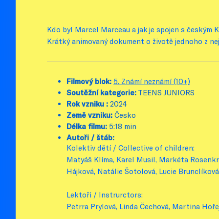
Kdo byl Marcel Marceau a jak je spojen s českým 
Krátký animovaný dokument o životě jednoho z nej
Filmový blok:
5. Známí neznámí (10+)
Soutěžní kategorie:
TEENS JUNIORS
Rok vzniku :
2024
Země vzniku:
Česko
Délka filmu:
5:18 min
Autoři / štáb:
Kolektiv dětí / Collective of children:
Matyáš Klíma, Karel Musil, Markéta Rosenkra
Hájková, Natálie Šotolová, Lucie Brunclíkov
Lektoři / Instrurctors:
Petrra Prylová, Linda Čechová, Martina Hoř