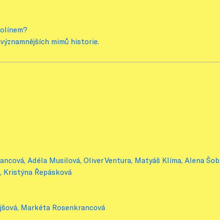
Kolínem?
významnějších mimů historie.
ncová, Adéla Musilová, Oliver Ventura, Matyáš Klíma, Alena Šob
á, Kristýna Řepásková
ejšová, Markéta Rosenkrancová