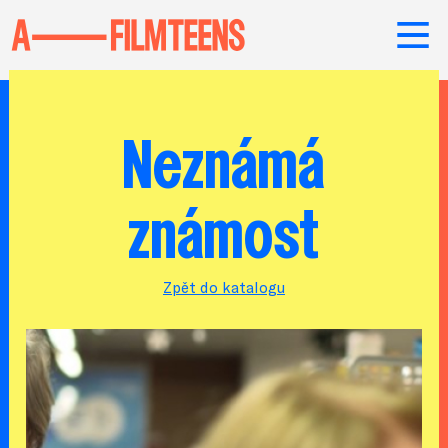
Neznámá
známost
Zpět do katalogu