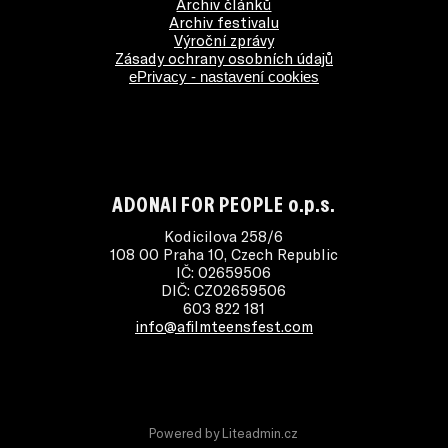
Archiv článků
Archiv festivalu
Výroční zprávy
Zásady ochrany osobních údajů
ePrivacy - nastavení cookies
ADONAI FOR PEOPLE o.p.s.
Kodicilova 258/6
108 00 Praha 10, Czech Republic
IČ: 02659506
DIČ: CZ02659506
603 822 181
info@afilmteensfest.com
Powered by
Liteadmin.cz