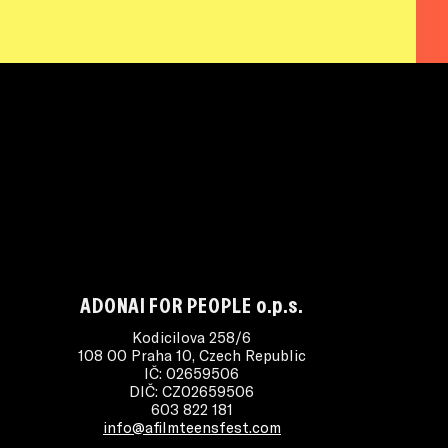
ADONAI FOR PEOPLE o.p.s.
Kodicilova 258/6
108 00 Praha 10, Czech Republic
IČ: 02659506
DIČ: CZ02659506
603 822 181
info@afilmteensfest.com