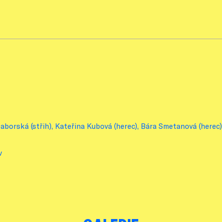
Baborská (střih), Kateřina Kubová (herec), Bára Smetanová (herec)
v