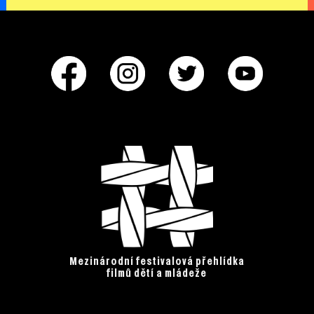
Mezinárodní festivalová přehlídka
filmů dětí a mládeže