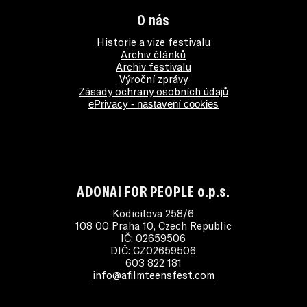
O nás
Historie a vize festivalu
Archiv článků
Archiv festivalu
Výroční zprávy
Zásady ochrany osobních údajů
ePrivacy - nastavení cookies
ADONAI FOR PEOPLE o.p.s.
Kodicilova 258/6
108 00 Praha 10, Czech Republic
IČ: 02659506
DIČ: CZ02659506
603 822 181
info@afilmteensfest.com