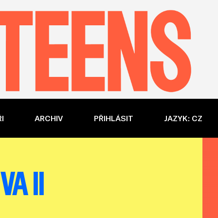
I
ARCHIV
PŘIHLÁSIT
JAZYK: CZ
A II