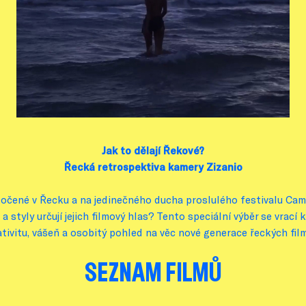
Jak to dělají Řekové?
Řecká retrospektiva kamery Zizanio
očené v Řecku a na jedinečného ducha proslulého festivalu Came
 styly určují jejich filmový hlas? Tento speciální výběr se vrací 
tivitu, vášeň a osobitý pohled na věc nové generace řeckých film
SEZNAM FILMŮ