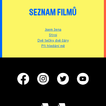
SEZNAM FILMŮ
Jsem žena
Stroj
Dvě tečky, dvě čáry
Při hledání mě