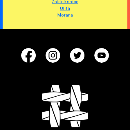
Zrádné srdce
Ulita
Morana