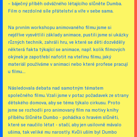
– báječný příběh odvážného létajícího slůněte Dumba.
Film o nezdolné síle přátelství a víře v sebe sama.
Na prvním workshopu animovaného filmu jsme si
nejdříve vysvětlili základy animace, pustili jsme si ukázky
různých technik, zahráli hru, ve které se děti dozvěděly
některá fakta týkající se animace, např. kolik filmových
okýnek je zapotřebí nafotit na vteřinu filmu, jaký
materiál používáme v animaci nebo které profese pracují
u filmu…
Následovala debata nad samotným tématem
společného filmu. Vzali jsme v potaz požadavek ze strany
dětského domova, aby se téma týkalo cirkusu. Proto
jsme se rozhodli pro animovaný film na motivy knihy
příběhu Slůněte Dumbo - pohádka o hravém slůněti,
které se naučilo létat - stačí, aby jen usilovně mávalo
ušima, tak veliké mu narostly. Kvůli uším byl Dumbo