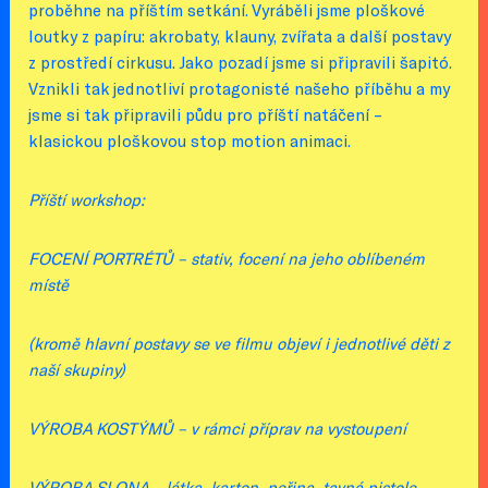
proběhne na příštím setkání. Vyráběli jsme ploškové
loutky z papíru: akrobaty, klauny, zvířata a další postavy
z prostředí cirkusu. Jako pozadí jsme si připravili šapitó.
Vznikli tak jednotliví protagonisté našeho příběhu a my
jsme si tak připravili půdu pro příští natáčení –
klasickou ploškovou stop motion animaci.
Příští workshop:
FOCENÍ PORTRÉTŮ – stativ, focení na jeho oblíbeném
místě
(kromě hlavní postavy se ve filmu objeví i jednotlivé děti z
naší skupiny)
VÝROBA KOSTÝMŮ – v rámci příprav na vystoupení
VÝROBA SLONA – látka, karton, peřina, tavná pistole