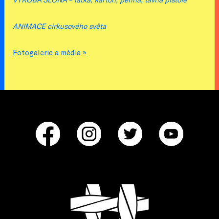
ANIMACE cirkusového světa
Fotogalerie a média »