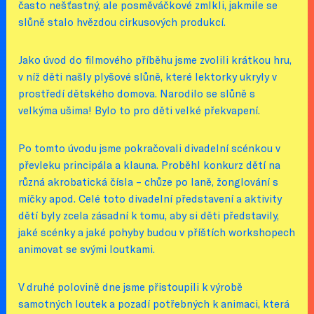
často nešťastný, ale posměváčkové zmlkli, jakmile se
slůně stalo hvězdou cirkusových produkcí.
Jako úvod do filmového příběhu jsme zvolili krátkou hru,
v níž děti našly plyšové slůně, které lektorky ukryly v
prostředí dětského domova. Narodilo se slůně s
velkýma ušima! Bylo to pro děti velké překvapení.
Po tomto úvodu jsme pokračovali divadelní scénkou v
převleku principála a klauna. Proběhl konkurz dětí na
různá akrobatická čísla – chůze po laně, žonglování s
míčky apod. Celé toto divadelní představení a aktivity
dětí byly zcela zásadní k tomu, aby si děti představily,
jaké scénky a jaké pohyby budou v příštích workshopech
animovat se svými loutkami.
V druhé polovině dne jsme přistoupili k výrobě
samotných loutek a pozadí potřebných k animaci, která