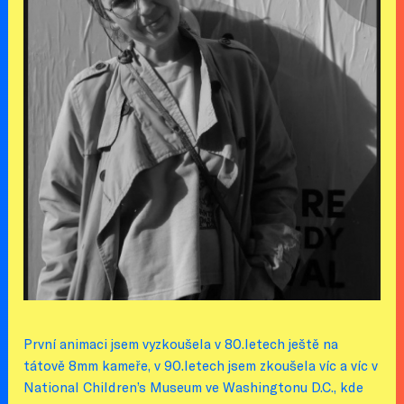
První animaci jsem vyzkoušela v 80.letech ještě na
tátově 8mm kameře, v 90.letech jsem zkoušela víc a víc v
National Children’s Museum ve Washingtonu D.C., kde