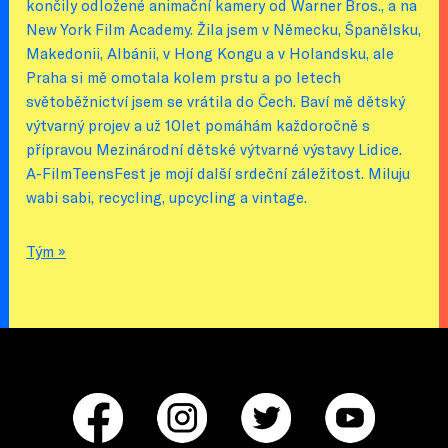
končily odložené animační kamery od Warner Bros., a na
New York Film Academy. Žila jsem v Německu, Španělsku,
Makedonii, Albánii, v Hong Kongu a v Holandsku, ale
Praha si mě omotala kolem prstu a po letech
světoběžnictví jsem se vrátila do Čech. Baví mě dětský
výtvarný projev a už 10let pomáhám každoročně s
přípravou Mezinárodní dětské výtvarné výstavy Lidice.
A-FilmTeensFest je mojí další srdeční záležitost. Miluju
wabi sabi, recycling, upcycling a vintage.
Tým »