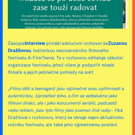
Časopis
Interview
přináší exkluzivní rozhovor se
Zuzanou
Dražilovou
, ředitelkou mezinárodního filmového
festivalu A-FilmTeens. Ta v rozhovoru odhaluje zákulisí
organizace festivalu, jehož cílem je podpořit mladé
filmaře a jejich jedinečné pohledy na svět.
„Filmy dětí a teenagerů jsou výjimečné svou upřímností a
autenticitou. Uprostřed toho, s čím se setkáváme jako
filmoví diváci, ale i jako konzumenti seriálů, podcastů
nebo reklam, jsou tyto filmy jako pramen živé vody.
– říká
Dražilová v rozhovoru, který se věnuje nejen aktuálnímu
ročníku festivalu, ale také jeho výjimečnému poslání.