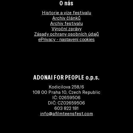
O nás
Historie a vize festivalu
Archiv článků
Archiv festivalu
Výroční zprávy
Zásady ochrany osobních údajů
ePrivacy - nastavení cookies
ADONAI FOR PEOPLE o.p.s.
Kodicilova 258/6
108 00 Praha 10, Czech Republic
IČ: 02659506
DIČ: CZ02659506
603 822 181
info@afilmteensfest.com