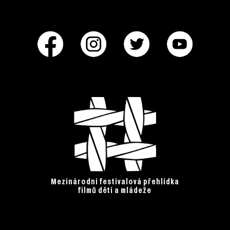
Mezinárodní festivalová přehlídka
filmů dětí a mládeže