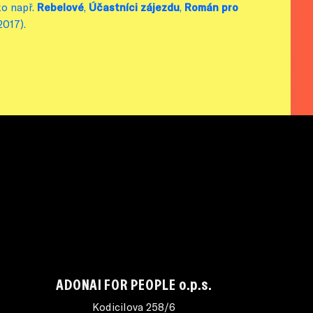
ko např.
Rebelové
,
Účastníci zájezdu
,
Román pro
2017).
ADONAI FOR PEOPLE o.p.s.
Kodicilova 258/6