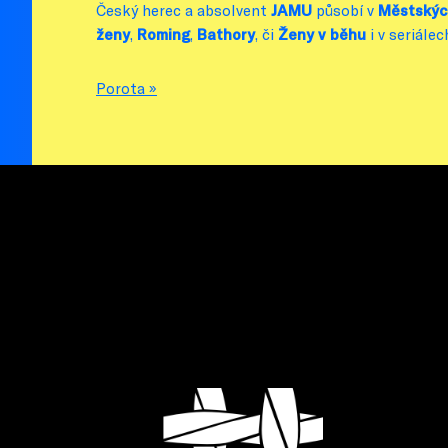
Český herec a absolvent
JAMU
působí v
Městskýc
ženy
,
Roming
,
Bathory
, či
Ženy v běhu
i v seriále
Porota »