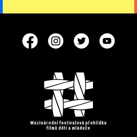
Mezinárodní festivalová přehlídka
filmů dětí a mládeže