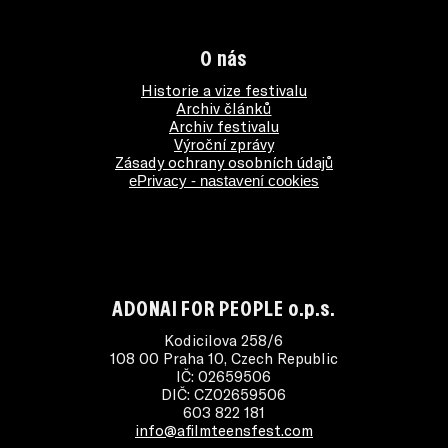
O nás
Historie a vize festivalu
Archiv článků
Archiv festivalu
Výroční zprávy
Zásady ochrany osobních údajů
ePrivacy - nastavení cookies
ADONAI FOR PEOPLE o.p.s.
Kodicilova 258/6
108 00 Praha 10, Czech Republic
IČ: 02659506
DIČ: CZ02659506
603 822 181
info@afilmteensfest.com