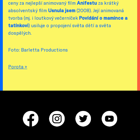
ceny za nejlepší animovaný film
Anifestu
za krátký
absolventský film
Usnula jsem
(2008). Její animovaná
tvorba (mj. i loutkový večerníček
Povídání o mamince a
tatínkovi
) usiluje o propojení světa dětí a světa
dospělých.
Foto: Barletta Productions
Porota »