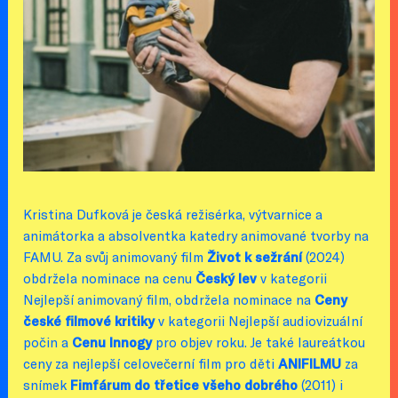
Kristina Dufková je česká režisérka, výtvarnice a
animátorka a absolventka katedry animované tvorby na
FAMU. Za svůj animovaný film
Život k sežrání
(2024)
obdržela nominace na cenu
Český lev
v kategorii
Nejlepší animovaný film, obdržela nominace na
Ceny
české filmové kritiky
v kategorii Nejlepší audiovizuální
počin a
Cenu Innogy
pro objev roku. Je také laureátkou
ceny za nejlepší celovečerní film pro děti
ANIFILMU
za
snímek
Fimfárum do třetice všeho dobrého
(2011) i