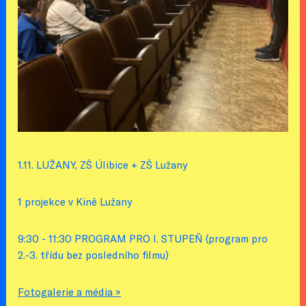
1.11. LUŽANY, ZŠ Úlibice + ZŠ Lužany
1 projekce v Kině Lužany
9:30 - 11:30 PROGRAM PRO I. STUPEŇ (program pro
2.-3. třídu bez posledního filmu)
Fotogalerie a média »