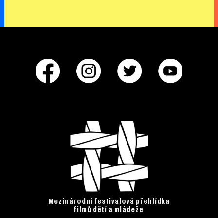
Mezinárodní festivalová přehlídka
filmů dětí a mládeže