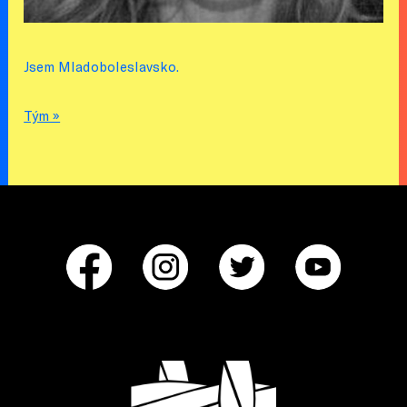
Jsem Mladoboleslavsko.
Tým »