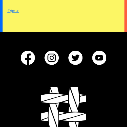
Tým »