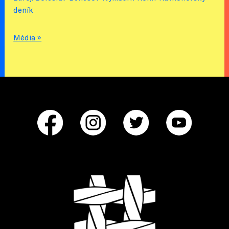
deník
Média »