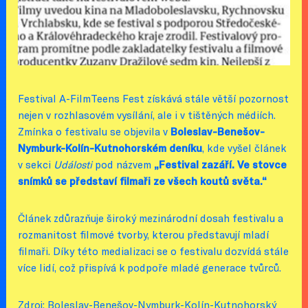
Festival A-FilmTeens Fest získává stále větší pozornost
nejen v rozhlasovém vysílání, ale i v tištěných médiích.
Zmínka o festivalu se objevila v
Boleslav-Benešov-
Nymburk-Kolín-Kutnohorském deníku
, kde vyšel článek
v sekci
Události
pod názvem
„Festival zazáří. Ve stovce
snímků se představí filmaři ze všech koutů světa.“
Článek zdůrazňuje široký mezinárodní dosah festivalu a
rozmanitost filmové tvorby, kterou představují mladí
filmaři. Díky této medializaci se o festivalu dozvídá stále
více lidí, což přispívá k podpoře mladé generace tvůrců.
Zdroj: Boleslav-Benešov-Nymburk-Kolín-Kutnohorský