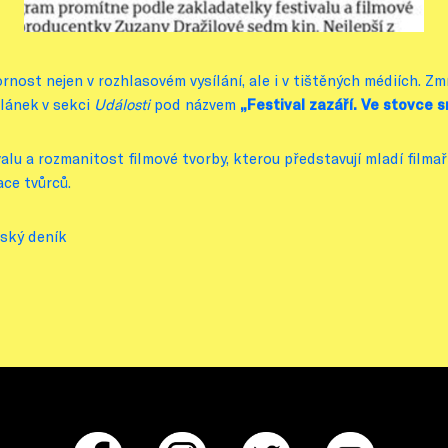
nost nejen v rozhlasovém vysílání, ale i v tištěných médiích. Zmí
článek v sekci
Události
pod názvem
„Festival zazáří. Ve stovce s
lu a rozmanitost filmové tvorby, kterou představují mladí filmaři
ace tvůrců.
ský deník