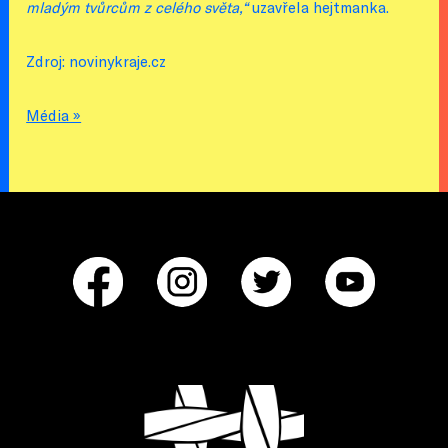
mladým tvůrcům z celého světa,“
uzavřela hejtmanka.
Zdroj: novinykraje.cz
Média »