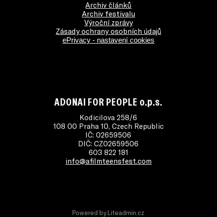
Archiv článků
Archiv festivalu
Výroční zprávy
Zásady ochrany osobních údajů
ePrivacy - nastavení cookies
ADONAI FOR PEOPLE o.p.s.
Kodicilova 258/6
108 00 Praha 10, Czech Republic
IČ: 02659506
DIČ: CZ02659506
603 822 181
info@afilmteensfest.com
Powered by
Liteadmin.cz