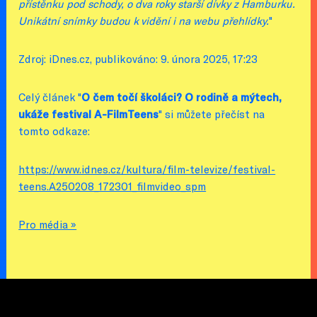
přístěnku pod schody, o dva roky starší dívky z Hamburku.
Unikátní snímky budou k vidění i na webu přehlídky.
"
Zdroj: iDnes.cz, publikováno: 9. února 2025, 17:23
Celý článek "
O čem točí školáci? O rodině a mýtech,
ukáže festival A-FilmTeens
" si můžete přečíst na
tomto odkaze:
https://www.idnes.cz/kultura/film-televize/festival-
teens.A250208_172301_filmvideo_spm
Pro média »