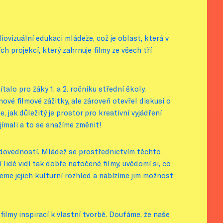
ovizuální edukaci mládeže, což je oblast, která v
 projekcí, který zahrnuje filmy ze všech tří
talo pro žáky 1. a 2. ročníku střední školy.
ové filmové zážitky, ale zároveň otevřel diskusi o
, jak důležitý je prostor pro kreativní vyjádření
jímali a to se snažíme změnit!
h dovedností. Mládež se prostřednictvím těchto
 lidé vidí tak dobře natočené filmy, uvědomí si, co
jeme jejich kulturní rozhled a nabízíme jim možnost
filmy inspirací k vlastní tvorbě. Doufáme, že naše