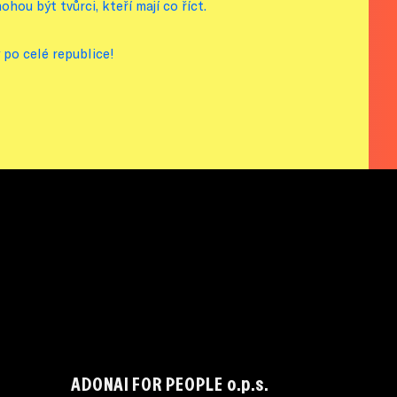
hou být tvůrci, kteří mají co říct.
 po celé republice!
ADONAI FOR PEOPLE o.p.s.