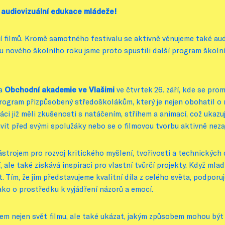
é audiovizuální edukace mládeže!
 filmů. Kromě samotného festivalu se aktivně věnujeme také audi
 nového školního roku jsme proto spustili další program školních
va
Obchodní akademie ve Vlašimi
ve čtvrtek 26. září, kde se promí
program přizpůsobený středoškolákům, který je nejen obohatil o n
áci již měli zkušenosti s natáčením, střihem a animací, což ukazuje
uvit před svými spolužáky nebo se o filmovou tvorbu aktivně neza
ástrojem pro rozvoj kritického myšlení, tvořivosti a technickýc
ale také získává inspiraci pro vlastní tvůrčí projekty. Když mladí
 Tím, že jim představujeme kvalitní díla z celého světa, podporu
jako o prostředku k vyjádření názorů a emocí.
dem nejen svět filmu, ale také ukázat, jakým způsobem mohou být 