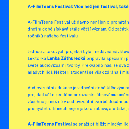
A-FilmTeens Festival: Více než jen festival, tak
A-FilmTeens Festival už dávno není jen o promítání
dnešní době získává stále větší význam. Od začátku
ročníků našeho festivalu.
Jednou z takových projekcí byla i nedávná návště
Lektorka
Lenka Záthurecká
připravila speciální 
světě audiovizuální tvorby. Překvapilo nás, že dva ž
mladých lidí. Někteří studenti se však zdráhali ml
Audiovizuální edukace je v dnešní době klíčovým n
projekcí učí nejen lépe porozumět filmovému umění, 
všechno je možné v audiovizuální tvorbě dosáhnout.
přemýšlet o filmech nejen jako o zábavě, ale také 
A-FilmTeens Festival
se snaží přiblížit mladým li