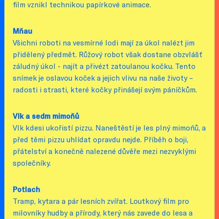
film vznikl technikou papírkové animace.
Mňau
Všichni roboti na vesmírné lodi mají za úkol nalézt jim
přidělený předmět. Růžový robot však dostane obzvlášť
záludný úkol - najít a přivézt zatoulanou kočku. Tento
snímek je oslavou koček a jejich vlivu na naše životy –
radosti i strasti, které kočky přinášejí svým páníčkům.
Vlk a sedm mimoňů
Vlk kdesi ukořistí pizzu. Naneštěstí je les plný mimoňů, a
před těmi pizzu uhlídat opravdu nejde. Příběh o boji,
přátelství a konečně nalezené důvěře mezi nezvyklými
společníky.
Potlach
Tramp, kytara a pár lesních zvířat. Loutkový film pro
milovníky hudby a přírody, který nás zavede do lesa a