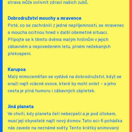
strava může ovlivnit zdraví našich zubů.
Dobrodružství mouchy a mravence
Poté, co se zachránili z jedné nepříjemnosti, se mravenec
a moucha ocitnou hned v další ošemetné situaci.
Připojte se k těmto dvěma malým hrdinům v jejich
zábavném a nepovedeném letu, plném nečekaných
překvapení.
Karupoa
Malý mimozemšťan se vydává na dobrodružství, když se
snaží najít vzácné ovoce, které by mohl sníst – a jeho
cesta je plná humoru i zábavných zápletek.
Jiná planeta
Ve chvíli, kdy planeta čelí nebezpečí a je pod útokem,
musí její obyvatelé najít nový domov. Tato sci-fi pohádka
nás zavede na neznámé světy. Tento krátký animovaný