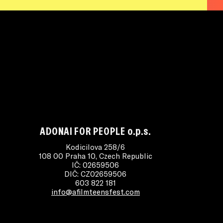
ADONAI FOR PEOPLE o.p.s.
Kodicilova 258/6
108 00 Praha 10, Czech Republic
IČ: 02659506
DIČ: CZ02659506
603 822 181
info@afilmteensfest.com