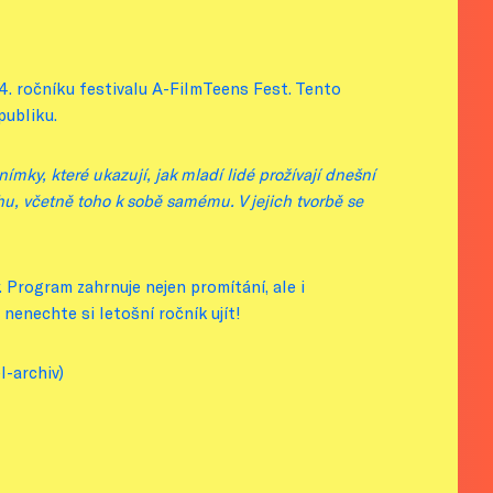
 4. ročníku festivalu A-FilmTeens Fest. Tento
publiku.
nímky, které ukazují, jak mladí lidé prožívají dnešní
uhu, včetně toho k sobě samému. V jejich tvorbě se
Program zahrnuje nejen promítání, ale i
 nenechte si letošní ročník ujít!
l-archiv)