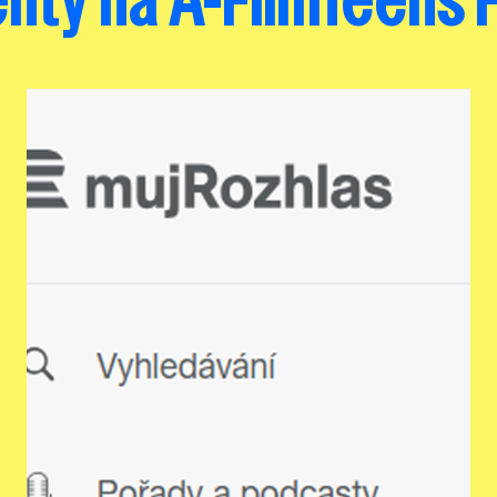
enty na A-FilmTeens 