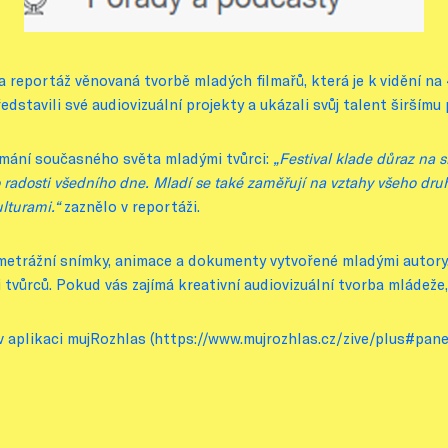
 reportáž věnovaná tvorbě mladých filmařů, která je k vidění na
dstavili své audiovizuální projekty a ukázali svůj talent širšímu 
nímání současného světa mladými tvůrci:
„Festival klade důraz na s
 to radosti všedního dne. Mladí se také zaměřují na vztahy všeho dr
ulturami.“
zaznělo v reportáži.
trážní snímky, animace a dokumenty vytvořené mladými autory. 
 tvůrců. Pokud vás zajímá kreativní audiovizuální tvorba mládeže,
v aplikaci mujRozhlas (https://www.mujrozhlas.cz/zive/plus#pane