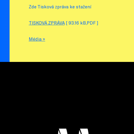
Zde Tisková zpráva ke stažení
TISKOVÁ ZPRÁVA
[ 93.16 kB,PDF ]
Média »