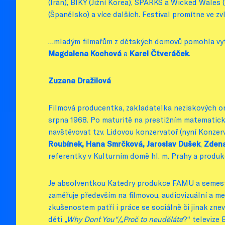
(Irán), BIKY (Jižní Korea), SPARKS a Wicked Wales 
(Španělsko) a více dalších. Festival promítne ve z
…mladým filmařům z dětských domovů pomohla vytvo
Magdalena Kochová
a
Karel Čtveráček
.
Zuzana Dražilová
Filmová producentka, zakladatelka neziskových o
srpna 1968. Po maturitě na prestižním matematic
navštěvovat tzv. Lidovou konzervatoř (nyní Konzerv
Roubínek, Hana Smrčková, Jaroslav Dušek
,
Zdena
referentky v Kulturním domě hl. m. Prahy a produk
Je absolventkou Katedry produkce FAMU a semestr
zaměřuje především na filmovou, audiovizuální a med
zkušenostem patří i práce se sociálně či jinak zn
děti
„Why Don´t You“/„Proč to neuděláte
?“ televize 