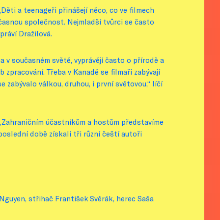
 „Děti a teenageři přinášejí něco, co ve filmech
učasnou společnost. Nejmladší tvůrci se často
práví Dražilová.
 v současném světě, vyprávějí často o přírodě a
ob zpracování. Třeba v Kanadě se filmaři zabývají
zabývalo válkou, druhou, i první světovou,“ líčí
ak: „Zahraničním účastníkům a hostům představíme
oslední době získali tři různí čeští autoři
guyen, střihač František Svěrák, herec Saša