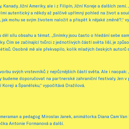
 Kanady, Jižní Ameriky, ale i z Filipín, Jižní Koreje a dalších zemí.
velmi autentický a někdy až palčivě upřímný pohled na život a so
, jak mohu se svým životem naložit a přispět k nějaké změně?,“ vy
děl sílu obsahu a témat. „Snímky jsou často o hledání sebe sama
. Čím se začínající tvůrci z jednotlivých částí světa liší, je způs
isů. Osobně mě ale překvapilo, kolik mladých českých autorů se 
tvorbu svých vrstevníků z nejrůznějších částí světa. Ale i naop
ilmy budeme doporučovat na partnerské zahraniční festivaly. Jen v p
 Koreji a Španělsku,“ vypočítává Dražilová.
ameraman a pedagog Miroslav Janek, animátorka Diana Cam Van N
erečka Antonie Formanová a další.