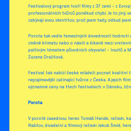
Festivalový program tvoří filmy z 37 zemí – z Evropy,
profesionálních tvůrců poněkud chybí. Je to jiný, 
zabývají svou identitou: proč jsem tady, odkud jsem
Porota tak vedle řemeslných dovedností hodnotí u 
změně klimatu nebo o násilí a šikaně mezi vrstevníky
palčivým tématem původních obyvatel – Inuitů a Mét
Zuzana Dražilová.
Festival tak nabízí české mládeži poznat kvalitní 
nejzajímavější začínající tvůrce z Česka. A jejich f
významné ceny na třech festivalech: v Dánsku, Jižní
Porota
V porotě zasednou: herec Tomáš Hanák, režisér, k
Rašilov, divadelní a filmový režisér Jakub Šmíd, h