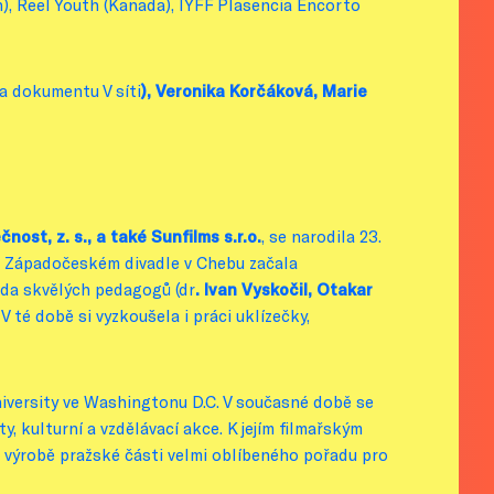
án), Reel Youth (Kanada), IYFF Plasencia Encorto
a dokumentu V síti
), Veronika Korčáková, Marie
ost, z. s., a také Sunfilms s.r.o.
, se narodila 23.
v Západočeském divadle v Chebu začala
řada skvělých pedagogů (dr
. Ivan Vyskočil, Otakar
. V té době si vyzkoušela i práci uklízečky,
iversity ve Washingtonu D.C. V současné době se
y, kulturní a vzdělávací akce. K jejím filmařským
i výrobě pražské části velmi oblíbeného pořadu pro