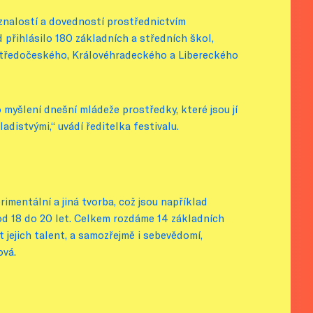
 znalostí a dovedností prostřednictvím
 přihlásilo 180 základních a středních škol,
 Středočeského, Královéhradeckého a Libereckého
ho myšlení dnešní mládeže prostředky, které jsou jí
adistvými,“ uvádí ředitelka festivalu.
imentální a jiná tvorba, což jsou například
a od 18 do 20 let. Celkem rozdáme 14 základních
t jejich talent, a samozřejmě i sebevědomí,
ová.