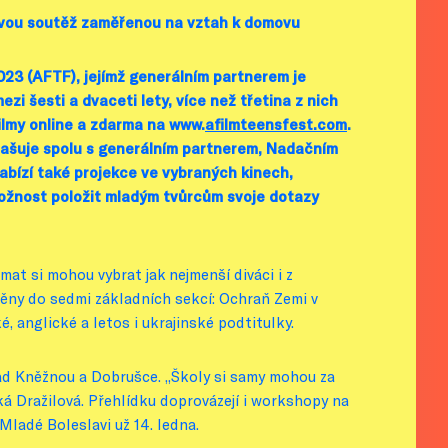
movou soutěž zaměřenou na vztah k domovu
023 (AFTF), jejímž generálním partnerem je
i šesti a dvaceti lety, více než třetina z nich
ilmy online a zdarma na www.
afilmteensfest.com
.
hlašuje spolu s generálním partnerem, Nadačním
bízí také projekce ve vybraných kinech,
možnost položit mladým tvůrcům svoje dotazy
mat si mohou vybrat jak nejmenší diváci i z
eněny do sedmi základních sekcí: Ochraň Zemi v
é, anglické a letos i
ukrajinské podtitulky.
nad Kněžnou a Dobrušce. „Školy si samy mohou za
ká Dražilová. Přehlídku doprovázejí i workshopy na
Mladé Boleslavi už 14. ledna.