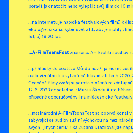
poradí, jak natočit nebo vylepšit svůj film do 10 
…na internetu je nabídka festivalových filmů k d
ekologie, šikana, kybersvět atd., aby je mohly zhléd
let, 5) 18-20 let.
…A-FilmTeensFest
znamená: A = kvalitní audioviz
…přihlášky do soutěže Můj domov?! je možné zasíl
audiovizuální díla vytvořená hlavně v letech 2020
Oceněné filmy zveřejní porota složená ze zástup
12. 6. 2023 dopoledne v Muzeu Škoda Auto během 
případně doporučovány i na mládežnické festivaly 
…mezinárodní A-FilmTeensFest se poprvé konal v r
zabývající se audiovizuální výchovou na mezinárodn
svých i jiných zemí,“ říká Zuzana Dražilová; jde na