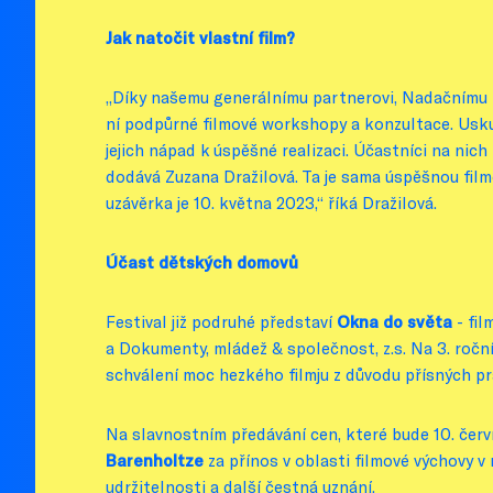
Jak natočit vlastní film?
„Díky našemu generálnímu partnerovi, Nadačnímu f
ní podpůrné filmové workshopy a konzultace. Usk
jejich nápad k úspěšné realizaci. Účastníci na ni
dodává Zuzana Dražilová. Ta je sama úspěšnou fi
uzávěrka je 10. května 2023,“ říká Dražilová.
Účast dětských domovů
Festival již podruhé představí
Okna do světa
- fil
a Dokumenty, mládež & společnost, z.s. Na 3. ročn
schválení moc hezkého filmju z důvodu přísných pr
Na slavnostním předávání cen, které bude 10. čer
Barenholtze
za přínos v oblasti filmové výchovy 
udržitelnosti a další čestná uznání.