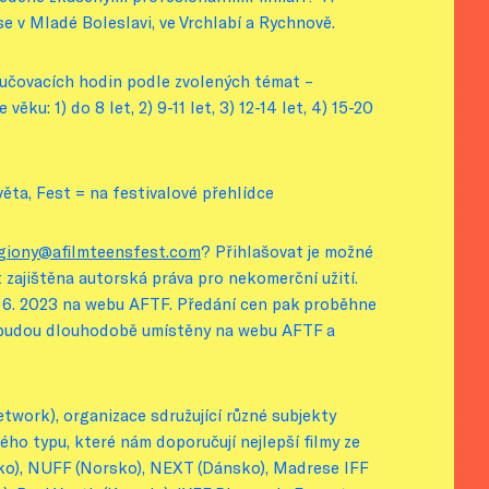
se v Mladé Boleslavi, ve Vrchlabí a Rychnově.
yučovacích hodin podle zvolených témat –
ku: 1) do 8 let, 2) 9-11 let, 3) 12-14 let, 4) 15-20
ěta, Fest = na festivalové přehlídce
egiony@afilmteensfest.com
? Přihlašovat je možné
 zajištěna autorská práva pro nekomerční užití.
 6. 2023 na webu AFTF. Předání cen pak proběhne
y budou dlouhodobě umístěny na webu AFTF a
work), organizace sdružující různé subjekty
ého typu, které nám doporučují nejlepší filmy ze
atsko), NUFF (Norsko), NEXT (Dánsko), Madrese IFF