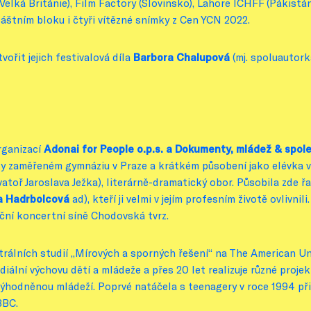
(Velká Británie), Film Factory (Slovinsko), Lahore ICHFF (Pákist
vláštním bloku i čtyři vítězné snímky z Cen YCN 2022.
řit jejich festivalová díla
Barbora Chalupová
(mj. spoluautork
rganizací
Adonai for People o.p.s. a Dokumenty, mládež & společn
ky zaměřeném gymnáziu v Praze a krátkém působení jako elévka 
atoř Jaroslava Ježka), literárně-dramatický obor. Působila zde 
 Hadrbolcová
ad), kteří ji velmi v jejím profesním životě ovlivnili
ční koncertní síně Chodovská tvrz.
álních studií „Mírových a sporných řešení“ na The American Un
iální výchovu dětí a mládeže a přes 20 let realizuje různé projekt
evýhodněnou mládeží. Poprvé natáčela s teenagery v roce 1994 př
BBC.