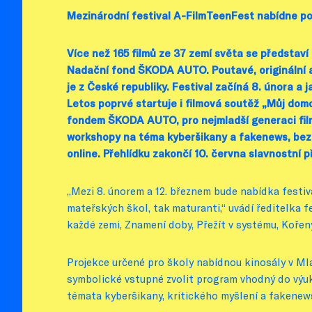
Mezinárodní festival A-FilmTeenFest nabídne po
Více než 165 filmů ze 37 zemí světa se představí
Nadační fond ŠKODA AUTO. Poutavé, originální a č
je z České republiky. Festival začíná 8. února 
Letos poprvé startuje i filmová soutěž „Můj dom
fondem ŠKODA AUTO, pro nejmladší generaci film
workshopy na téma kyberšikany a fakenews, bezp
online. Přehlídku zakončí 10. června slavnostní 
„Mezi 8. únorem a 12. březnem bude nabídka festival
mateřských škol, tak maturanti,“ uvádí ředitelka f
každé zemi, Znamení doby, Přežít v systému, Kořeny, 
Projekce určené pro školy nabídnou kinosály v Mla
symbolické vstupné zvolit program vhodný do výuky
témata kyberšikany, kritického myšlení a fakenews.