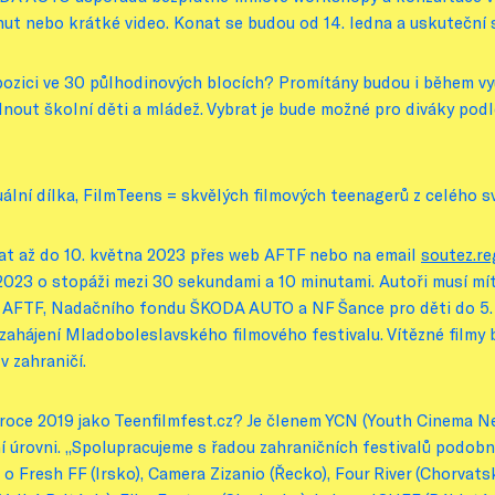
minut nebo krátké video. Konat se budou od 14. ledna a uskuteční 
ispozici ve 30 půlhodinových blocích? Promítány budou i během v
nout školní děti a mládež. Vybrat je bude možné pro diváky podle vě
uální dílka, FilmTeens = skvělých filmových teenagerů z celého sv
at až do 10. května 2023 přes web AFTF nebo na email
soutez.r
-2023 o stopáži mezi 30 sekundami a 10 minutami. Autoři musí mít
ců AFTF, Nadačního fondu ŠKODA AUTO a NF Šance pro děti do 5.
zahájení Mladoboleslavského filmového festivalu. Vítězné film
v zahraničí.
oce 2019 jako Teenfilmfest.cz? Je členem YCN (Youth Cinema Net
í úrovni. „Spolupracujeme s řadou zahraničních festivalů podobn
př. o Fresh FF (Irsko), Camera Zizanio (Řecko), Four River (Chorv