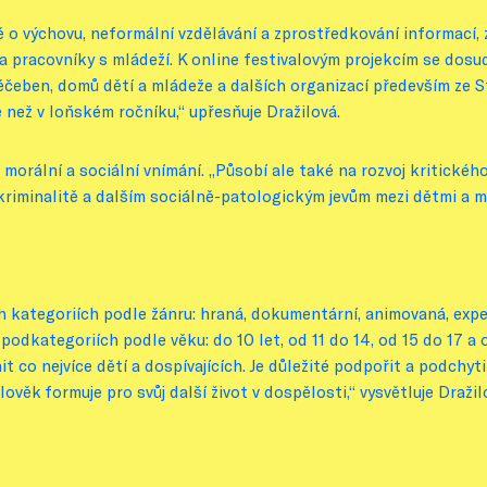
ké o výchovu, neformální vzdělávání a zprostředkování informací,
a pracovníky s mládeží. K online festivalovým projekcím se dosud
éčeben, domů dětí a mládeže a dalších organizací především ze
ce než v loňském ročníku,“ upřesňuje Dražilová.
 i morální a sociální vnímání. „Působí ale také na rozvoj kritické
, kriminalitě a dalším sociálně-patologickým jevům mezi dětmi a ml
h kategoriích podle žánru: hraná, dokumentární, animovaná, exper
v podkategoriích podle věku: do 10 let, od 11 do 14, od 15 do 17 
 co nejvíce dětí a dospívajících. Je důležité podpořit a podchyti
ověk formuje pro svůj další život v dospělosti,“ vysvětluje Dražil