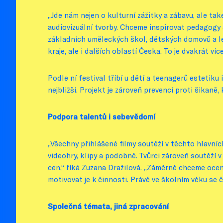
„Jde nám nejen o kulturní zážitky a zábavu, ale ta
audiovizuální tvorby. Chceme inspirovat pedagogy 
základních uměleckých škol, dětských domovů a l
kraje, ale i dalších oblastí Česka. To je dvakrát ví
Podle ní festival tříbí u dětí a teenagerů estetiku
nejbližší. Projekt je zároveň prevencí proti šikaně
Podpora talentů i sebevědomí
„Všechny přihlášené filmy soutěží v těchto hlavníc
videohry, klipy a podobně. Tvůrci zároveň soutěží 
cen,“ říká Zuzana Dražilová. „Záměrně chceme ocenit
motivovat je k činnosti. Právě ve školním věku se čl
Společná témata, jiná zpracování