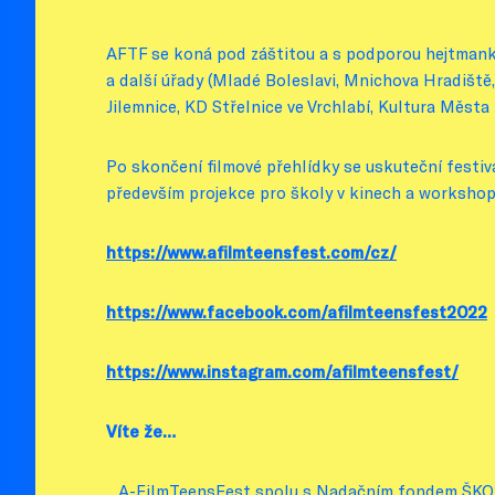
AFTF se koná pod záštitou a s podporou hejtman
a další úřady (Mladé Boleslavi, Mnichova Hradiště,
Jilemnice, KD Střelnice ve Vrchlabí, Kultura Města 
Po skončení filmové přehlídky se uskuteční festi
především projekce pro školy v kinech a workshop
https://www.afilmteensfest.com/cz/
https://www.facebook.com/afilmteensfest2022
https://www.instagram.com/afilmteensfest/
Víte že…
…A-FilmTeensFest spolu s Nadačním fondem ŠKODA