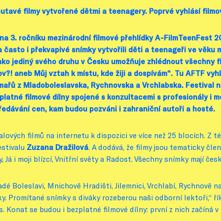
utavé filmy vytvořené dětmi a teenagery. Poprvé vyhlásí fil
 na 3. ročníku mezinárodní filmové přehlídky A-FilmTeenFest 2
asto i překvapivé snímky vytvořili děti a teenageři ve věku mez
a jako jediný svého druhu v Česku umožňuje zhlédnout všechny f
ov?! aneb Můj vztah k místu, kde žiji a dospívám“. Tu AFTF vy
ařů z Mladoboleslavska, Rychnovska a Vrchlabska. Festival na
latné filmové dílny spojené s konzultacemi s profesionály i 
předávání cen, kam budou pozváni i zahraniční autoři a hosté.
ových filmů na internetu k dispozici ve více než 25 blocích. Z té
estivalu
Zuzana Dražilová
. A dodává, že filmy jsou tematicky čl
Já i moji blízcí, Vnitřní světy a Radost. Všechny snímky mají česk
dé Boleslavi, Mnichově Hradišti, Jilemnici, Vrchlabí, Rychnově 
. Promítané snímky s diváky rozeberou naši odborní lektoři,“ ří
 Konat se budou i bezplatné filmové dílny: první z nich začíná v 