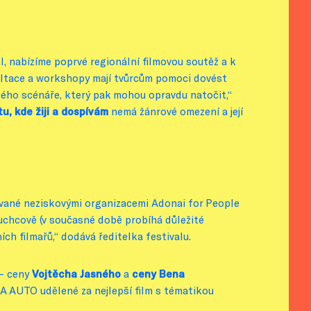
 nabízíme poprvé regionální filmovou soutěž a k
ultace a workshopy mají tvůrcům pomoci dovést
chého scénáře, který pak mohou opravdu natočit,“
u, kde žiji a dospívám
nemá žánrové omezení a její
vané neziskovými organizacemi Adonai for People
Duchcově (v současné době probíhá důležité
h filmařů,“ dodává ředitelka festivalu.
 – ceny
Vojtěcha Jasného
a
ceny Bena
A AUTO udělené za nejlepší film s tématikou