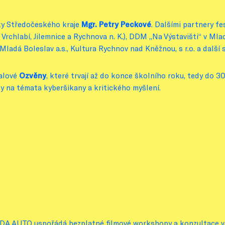
ky Středočeského kraje
Mgr. Petry Peckové
. Dalšími partnery fe
 Vrchlabí, Jilemnice a Rychnova n. K.), DDM „Na Výstavišti“ v Ml
Mladá Boleslav a.s., Kultura Rychnov nad Kněžnou, s r.o. a další 
valové
Ozvěny
, které trvají až do konce školního roku, tedy do 3
y na témata kyberšikany a kritického myšlení.
 AUTO uspořádá bezplatné filmové workshopy a konzultace ved