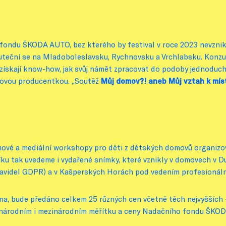
ondu ŠKODA AUTO, bez kterého by festival v roce 2023 nevznikl,
uteční se na Mladoboleslavsku, Rychnovsku a Vrchlabsku. Konz
ch získají know-how, jak svůj námět zpracovat do podoby jednodu
lmovou producentkou. „Soutěž
Můj domov?! aneb Můj vztah k míst
mové a mediální workshopy pro děti z dětských domovů organizo
íku tak uvedeme i vydařené snímky, které vznikly v domovech v 
avidel GDPR) a v Kašperských Horách pod vedením profesionálníc
vna, bude předáno celkem 25 různých cen včetně těch nejvyšších
v národním i mezinárodním měřítku a ceny Nadačního fondu ŠKOD