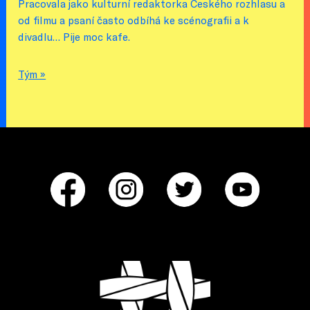
Pracovala jako kulturní redaktorka Českého rozhlasu a
od filmu a psaní často odbíhá ke scénografii a k
divadlu… Pije moc kafe.
Tým »