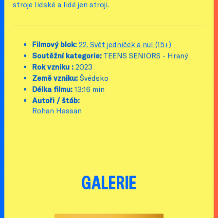
stroje lidské a lidé jen stroji.
Filmový blok:
22. Svět jedniček a nul (15+)
Soutěžní kategorie:
TEENS SENIORS - Hraný
Rok vzniku :
2023
Země vzniku:
Švédsko
Délka filmu:
13:16 min
Autoři / štáb:
Rohan Hassan
GALERIE