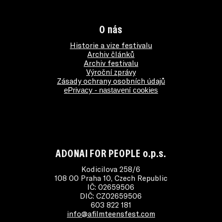
O nás
Historie a vize festivalu
Archiv článků
Archiv festivalu
Výroční zprávy
Zásady ochrany osobních údajů
ePrivacy - nastavení cookies
ADONAI FOR PEOPLE o.p.s.
Kodicilova 258/6
108 00 Praha 10, Czech Republic
IČ: 02659506
DIČ: CZ02659506
603 822 181
info@afilmteensfest.com