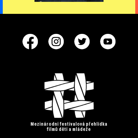
Mezinárodní festivalová přehlídka
filmů dětí a mládeže