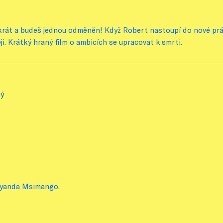
krát a budeš jednou odměněn! Když Robert nastoupí do nové prác
ji. Krátký hraný film o ambicích se upracovat k smrti.
ý
 Siyanda Msimango.