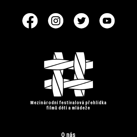
Mezinárodní festivalová přehlídka
filmů dětí a mládeže
O nás