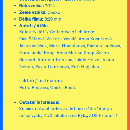
Rok vzniku :
2024
Země vzniku:
Česko
Délka filmu:
8:29 min
Autoři / štáb:
Kolektiv dětí / Collective of children:
Ema Šálková, Viktorie Veselá, Anna Kocurková,
Jakub Vojáček, Marie Homolková, Simona Jarešová,
Nara Janika Kopp, Anna Marika Kopp, Šimon
Bernard, Antonín Trantina, Lukáš Hölzel, Jakub
Tekour, Pavla Trantinová, Petr Hegedüs
Lektoři / Instructors:
Petra Peštová, Ondřej Pešta
Ostatní informace:
Snímek natočil kolektiv dětí mezi 13 a 18lety v
rámci výuky ZUŠ Jakuba Jana Ryby, ZUŠ Příbram 1.