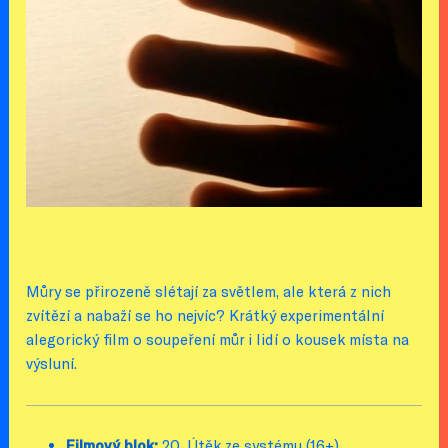
Můry se přirozeně slétají za světlem, ale která z nich
zvítězí a nabaží se ho nejvíc? Krátký experimentální
alegorický film o soupeření můr i lidí o kousek místa na
výsluní.
Filmový blok:
20. Útěk ze systému (16+)