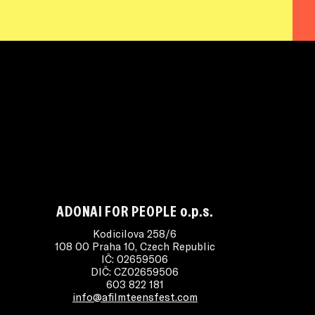
ADONAI FOR PEOPLE o.p.s.
Kodicilova 258/6
108 00 Praha 10, Czech Republic
IČ: 02659506
DIČ: CZ02659506
603 822 181
info@afilmteensfest.com