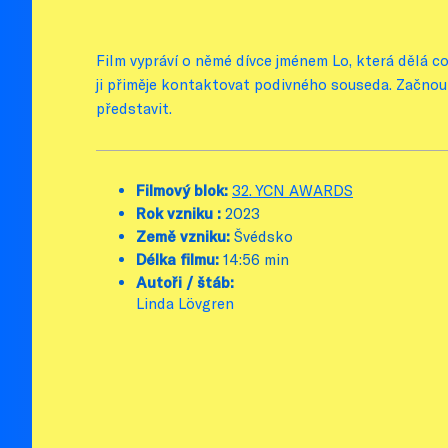
Film vypráví o němé dívce jménem Lo, která dělá c
ji přiměje kontaktovat podivného souseda. Začnou 
představit.
Filmový blok:
32. YCN AWARDS
Rok vzniku :
2023
Země vzniku:
Švédsko
Délka filmu:
14:56 min
Autoři / štáb:
Linda Lövgren