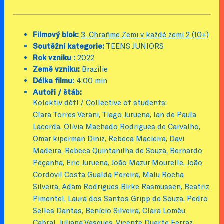
Filmový blok:
3. Chraňme Zemi v každé zemi 2 (10+)
Soutěžní kategorie:
TEENS JUNIORS
Rok vzniku :
2022
Země vzniku:
Brazílie
Délka filmu:
4:00 min
Autoři / štáb:
Kolektiv dětí / Collective of students:
Clara Torres Verani, Tiago Juruena, Ian de Paula
Lacerda, Olívia Machado Rodrigues de Carvalho,
Omar kiperman Diniz, Rebeca Macieira, Davi
Madeira, Rebeca Quintanilha de Souza, Bernardo
Peçanha, Eric Juruena, João Mazur Mourelle, João
Cordovil Costa Gualda Pereira, Malu Rocha
Silveira, Adam Rodrigues Birke Rasmussen, Beatriz
Pimentel, Laura dos Santos Gripp de Souza, Pedro
Selles Dantas, Benício Silveira, Clara Lomêu
Cabral, Juliana Vasques, Vicente Duarte Ferraz,