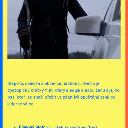
Slepota, samota a absence lidskosti. Světlo je
dystopický krátký film, který sleduje slepou ženu a jejího
psa, kteří se snaží přežít ve zdánlivě opuštěné zemi po
jaderné válce.
Filmový blok:
20. Útěk ze systému (16+)