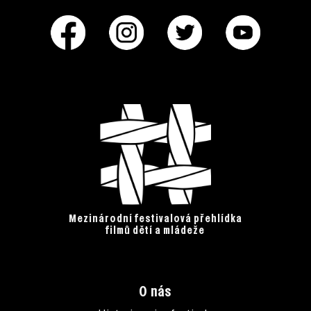
Mezinárodní festivalová přehlídka
filmů dětí a mládeže
O nás